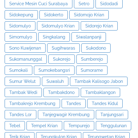
Service Mesin Cuci Surabaya
Setro
Sidodadi
Sidokepung
Sidokerto
Sidomojo Krian
Sidomulyo
Sidomulyo Krian
Sidorejo Krian
Simomulyo
Singkalang
Siwalanpanji
Sono Kuwijenan
Sugihwaras
Sukodono
Sukomanunggal
Sukorejo
Sumberejo
Sumokali
Sumokebangsri
Sumorame
Sumur Welut
Suwaluh
Tambak Kalisogo Jabon
Tambak Wedi
Tambakdono
Tambaklangon
Tambakrejo Krembung
Tandes
Tandes Kidul
Tandes Lor
Tanjegwagir Krembung
Tanjungsari
Tebel
Tempel Krian
Tempurejo
Tenggulunan
Terik Krian
Terungkulon Krian
Terungwetan Krian