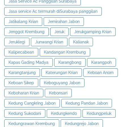
Jasa Service Ac Panggilan Surabaya
Jasa service Ac termurah diSurabaya panggilan
Jatikalang Krian
Jemirahan Jabon
Jenggot Krembung
Jeruk
Jerukgamping Krian
Jeruklegi
Junwangi Krian
Kalianak
Kalipecabean
Kandangan Krembung
Kapas Gading Madya
Karangbong
Karangpoh
Karangtanjung
Katerungan Krian
Keboan Anom
Keboan Sikep
Keboguyang Jabon
Keboharan Krian
Kebonsari
Kedung Cangkring Jabon
Kedung Pandan Jabon
Kedung Sukodani
Kedungkendo
Kedungpeluk
Kedungrawan Krembung
Kedungrejo Jabon