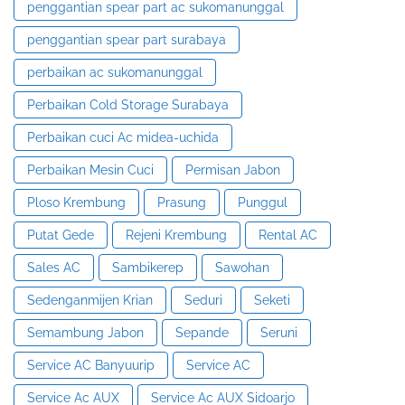
penggantian spear part ac sukomanunggal
penggantian spear part surabaya
perbaikan ac sukomanunggal
Perbaikan Cold Storage Surabaya
Perbaikan cuci Ac midea-uchida
Perbaikan Mesin Cuci
Permisan Jabon
Ploso Krembung
Prasung
Punggul
Putat Gede
Rejeni Krembung
Rental AC
Sales AC
Sambikerep
Sawohan
Sedenganmijen Krian
Seduri
Seketi
Semambung Jabon
Sepande
Seruni
Service AC Banyuurip
Service AC
Service Ac AUX
Service Ac AUX Sidoarjo