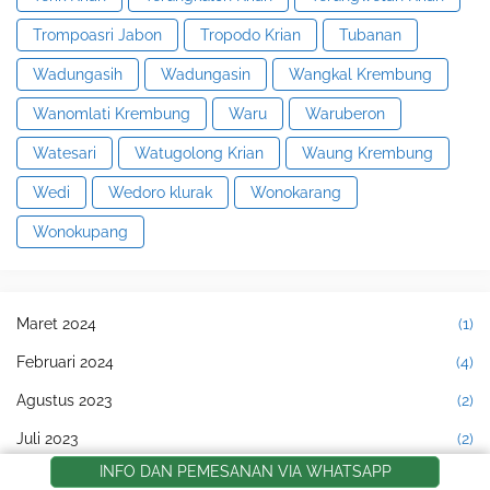
Trompoasri Jabon
Tropodo Krian
Tubanan
Wadungasih
Wadungasin
Wangkal Krembung
Wanomlati Krembung
Waru
Waruberon
Watesari
Watugolong Krian
Waung Krembung
Wedi
Wedoro klurak
Wonokarang
Wonokupang
Maret 2024
(1)
Februari 2024
(4)
Agustus 2023
(2)
Juli 2023
(2)
INFO DAN PEMESANAN VIA WHATSAPP
Juni 2023
(3)