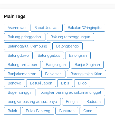
Main Tags
Asemrowo
Babat Jerawat
Bakalan Wringinpitu
Bakung pringgodani
Bakung temenggungan
Balanggarut Krembung
Balongbendo
Balongdowo
Balonggabus
Balongsari
Balongtani Jabon
Bangkingan
Banjar Sugihan
Banjarkemantran
Banjarsari
Barengkrajan Krian
Benowo
Besuki Jabon
Bibis
Bligo
Bogempinggir
bongkar pasang ac sukomanunggal
bongkar pasang ac surabaya
Bringin
Buduran
Bulak
Bulak Banteng
Buntaran
Candi