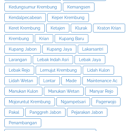
Kedungsumur Krembung
Kemangsen
Kendalpecabean
Keper Krembung
Keret Krembung
Ketajen
Klurak
Kraton Krian
Krembung
Krian
Kupang Baru
Kupang Jabon
Kupang Jaya
Lakarsantri
Larangan
Lebak Indah Asri
Lebak Jaya
Lebak Rejo
Lemujut Krembung
Lidah Kulon
Lidah Wetan
Lontar
Made
Maintenance Ac
Manukan Kulon
Manukan Wetan
Manyar Rejo
Mojoruntut Krembung
Ngampelsari
Pagerwojo
Pakal
Panggreh Jabon
Pejarakan Jabon
Penambangan