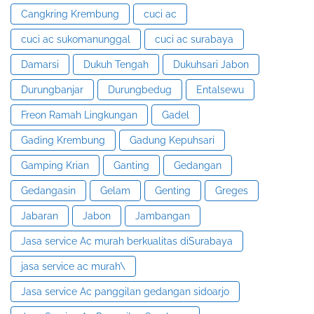
Cangkring Krembung
cuci ac
cuci ac sukomanunggal
cuci ac surabaya
Damarsi
Dukuh Tengah
Dukuhsari Jabon
Durungbanjar
Durungbedug
Entalsewu
Freon Ramah Lingkungan
Gadel
Gading Krembung
Gadung Kepuhsari
Gamping Krian
Ganting
Gedangan
Gedangasin
Gelam
Genting
Greges
Jabaran
Jabon
Jambangan
Jasa service Ac murah berkualitas diSurabaya
jasa service ac murah\
Jasa service Ac panggilan gedangan sidoarjo