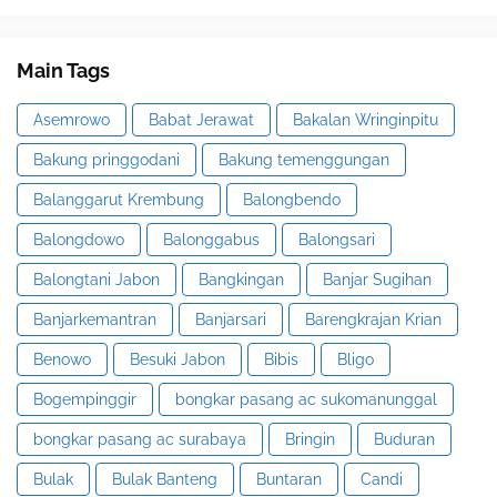
Main Tags
Asemrowo
Babat Jerawat
Bakalan Wringinpitu
Bakung pringgodani
Bakung temenggungan
Balanggarut Krembung
Balongbendo
Balongdowo
Balonggabus
Balongsari
Balongtani Jabon
Bangkingan
Banjar Sugihan
Banjarkemantran
Banjarsari
Barengkrajan Krian
Benowo
Besuki Jabon
Bibis
Bligo
Bogempinggir
bongkar pasang ac sukomanunggal
bongkar pasang ac surabaya
Bringin
Buduran
Bulak
Bulak Banteng
Buntaran
Candi