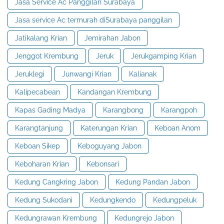
Jasa Service Ac Panggilan Surabaya
Jasa service Ac termurah diSurabaya panggilan
Jatikalang Krian
Jemirahan Jabon
Jenggot Krembung
Jeruk
Jerukgamping Krian
Jeruklegi
Junwangi Krian
Kalianak
Kalipecabean
Kandangan Krembung
Kapas Gading Madya
Karangbong
Karangpoh
Karangtanjung
Katerungan Krian
Keboan Anom
Keboan Sikep
Keboguyang Jabon
Keboharan Krian
Kebonsari
Kedung Cangkring Jabon
Kedung Pandan Jabon
Kedung Sukodani
Kedungkendo
Kedungpeluk
Kedungrawan Krembung
Kedungrejo Jabon