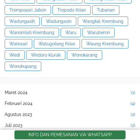
Trompoasri Jabon
Tropodo Krian
Tubanan
Wadungasih
Wadungasin
Wangkal Krembung
Wanomlati Krembung
Waru
Waruberon
Watesari
Watugolong Krian
Waung Krembung
Wedi
Wedoro klurak
Wonokarang
Wonokupang
Maret 2024
(1)
Februari 2024
(4)
Agustus 2023
(2)
Juli 2023
(2)
INFO DAN PEMESANAN VIA WHATSAPP
Juni 2023
(3)