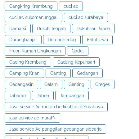
Cangkring Krembung
cuci ac
cuci ac sukomanunggal
cuci ac surabaya
Damarsi
Dukuh Tengah
Dukuhsari Jabon
Durungbanjar
Durungbedug
Entalsewu
Freon Ramah Lingkungan
Gadel
Gading Krembung
Gadung Kepuhsari
Gamping Krian
Ganting
Gedangan
Gedangasin
Gelam
Genting
Greges
Jabaran
Jabon
Jambangan
Jasa service Ac murah berkualitas diSurabaya
jasa service ac murah\
Jasa service Ac panggilan gedangan sidoarjo