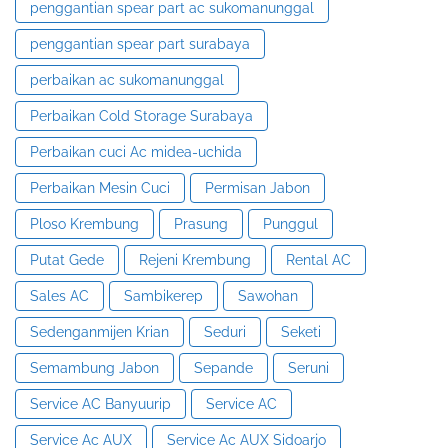
penggantian spear part ac sukomanunggal
penggantian spear part surabaya
perbaikan ac sukomanunggal
Perbaikan Cold Storage Surabaya
Perbaikan cuci Ac midea-uchida
Perbaikan Mesin Cuci
Permisan Jabon
Ploso Krembung
Prasung
Punggul
Putat Gede
Rejeni Krembung
Rental AC
Sales AC
Sambikerep
Sawohan
Sedenganmijen Krian
Seduri
Seketi
Semambung Jabon
Sepande
Seruni
Service AC Banyuurip
Service AC
Service Ac AUX
Service Ac AUX Sidoarjo