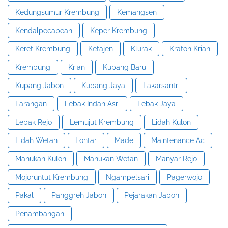
Kedungsumur Krembung
Kemangsen
Kendalpecabean
Keper Krembung
Keret Krembung
Ketajen
Klurak
Kraton Krian
Krembung
Krian
Kupang Baru
Kupang Jabon
Kupang Jaya
Lakarsantri
Larangan
Lebak Indah Asri
Lebak Jaya
Lebak Rejo
Lemujut Krembung
Lidah Kulon
Lidah Wetan
Lontar
Made
Maintenance Ac
Manukan Kulon
Manukan Wetan
Manyar Rejo
Mojoruntut Krembung
Ngampelsari
Pagerwojo
Pakal
Panggreh Jabon
Pejarakan Jabon
Penambangan