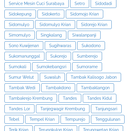
Service Mesin Cuci Surabaya
Setro
Sidodadi
Sidokepung
Sidokerto
Sidomojo Krian
Sidomulyo
Sidomulyo Krian
Sidorejo Krian
Simomulyo
Singkalang
Siwalanpanji
Sono Kuwijenan
Sugihwaras
Sukodono
Sukomanunggal
Sukorejo
Sumberejo
Sumokali
Sumokebangsri
Sumorame
Sumur Welut
Suwaluh
Tambak Kalisogo Jabon
Tambak Wedi
Tambakdono
Tambaklangon
Tambakrejo Krembung
Tandes
Tandes Kidul
Tandes Lor
Tanjegwagir Krembung
Tanjungsari
Tebel
Tempel Krian
Tempurejo
Tenggulunan
Terik Krian
Terungkulon Krian
Terungwetan Krian