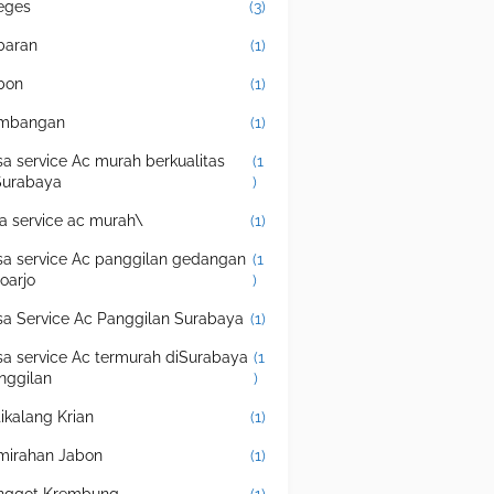
eges
(3)
baran
(1)
bon
(1)
mbangan
(1)
sa service Ac murah berkualitas
(1
Surabaya
)
sa service ac murah\
(1)
sa service Ac panggilan gedangan
(1
doarjo
)
sa Service Ac Panggilan Surabaya
(1)
sa service Ac termurah diSurabaya
(1
nggilan
)
tikalang Krian
(1)
mirahan Jabon
(1)