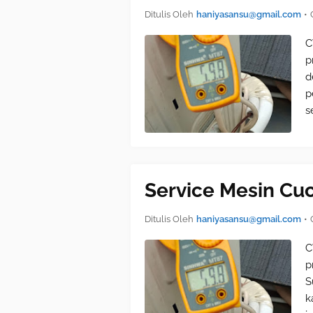
Ditulis Oleh
haniyasansu@gmail.com
•
C
p
d
p
s
Service Mesin Cu
Ditulis Oleh
haniyasansu@gmail.com
•
C
p
S
k