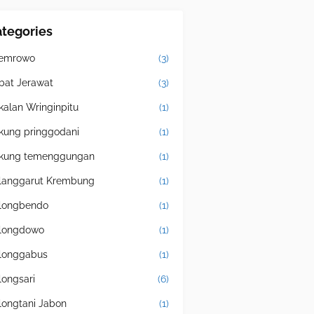
tegories
emrowo
(3)
bat Jerawat
(3)
kalan Wringinpitu
(1)
kung pringgodani
(1)
kung temenggungan
(1)
langgarut Krembung
(1)
longbendo
(1)
longdowo
(1)
longgabus
(1)
longsari
(6)
longtani Jabon
(1)