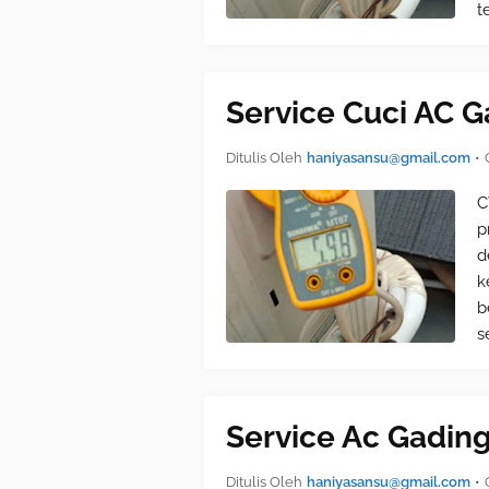
t
Service Cuci AC 
Ditulis Oleh
haniyasansu@gmail.com
•
C
p
d
k
b
s
Service Ac Gadin
Ditulis Oleh
haniyasansu@gmail.com
•