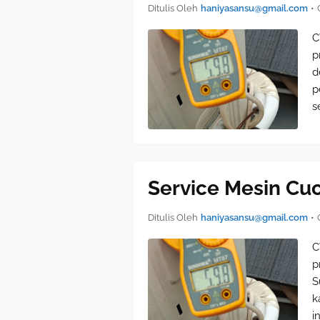
Ditulis Oleh
haniyasansu@gmail.com
•
C
p
d
p
s
Service Mesin Cuc
Ditulis Oleh
haniyasansu@gmail.com
•
C
p
S
k
i