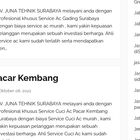
Gr
V. JUNA TEHNIK SURABAYA melayani anda dengan
Ja
rofesional khusus Service Ac Gading Surabaya
Ja
engan biaya service ac murah , kami yakin kepuasan
elanggan merupakan sebuah investasi berharga. Ahli
Ja
ervice ac kami sudah terlatih serta mendapatkan
Ja
en…
di
ja
Ja
Pacar Kembang
si
Ja
Oktober 08, 2022
Ja
V. JUNA TEHNIK SURABAYA melayani anda dengan
pa
rofesional khusus Service Cuci Ac Pacar Kembang
Ja
urabaya dengan biaya Service Cuci Ac murah , kami
akin kepuasan pelanggan merupakan sebuah
Je
nvestasi berharga. Ahli Service Cuci Ac kami sudah