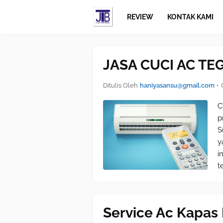
REVIEW
KONTAK KAMI
JASA CUCI AC TE
Ditulis Oleh
haniyasansu@gmail.com
•
C
p
S
y
i
t
Service Ac Kapas