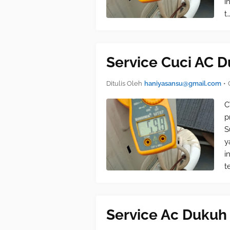
i
t
Service Cuci AC 
Ditulis Oleh
haniyasansu@gmail.com
•
C
p
S
y
i
t
Service Ac Dukuh