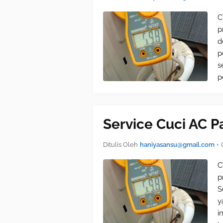
C
p
d
p
s
p
Service Cuci AC 
Ditulis Oleh
haniyasansu@gmail.com
•
C
p
S
y
i