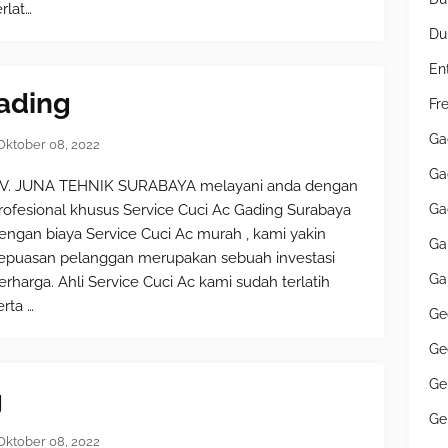
erlat…
Du
En
Gading
Fr
Ga
Oktober 08, 2022
Ga
V. JUNA TEHNIK SURABAYA melayani anda dengan
rofesional khusus Service Cuci Ac Gading Surabaya
Ga
engan biaya Service Cuci Ac murah , kami yakin
Ga
epuasan pelanggan merupakan sebuah investasi
Ga
erharga. Ahli Service Cuci Ac kami sudah terlatih
erta …
Ge
Ge
Ge
g
Ge
Oktober 08, 2022