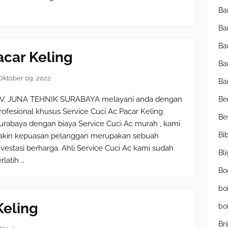
Ba
Ba
Ba
acar Keling
Ba
Oktober 09, 2022
Ba
V. JUNA TEHNIK SURABAYA melayani anda dengan
Be
rofesional khusus Service Cuci Ac Pacar Keling
Be
urabaya dengan biaya Service Cuci Ac murah , kami
Bib
akin kepuasan pelanggan merupakan sebuah
nvestasi berharga. Ahli Service Cuci Ac kami sudah
Bl
erlatih …
Bo
bo
Keling
bo
Br