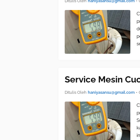
Ditulis Oleh
haniyasansu@gmail.com
•
C
p
d
p
s
Service Mesin Cu
Ditulis Oleh
haniyasansu@gmail.com
•
C
p
S
k
i