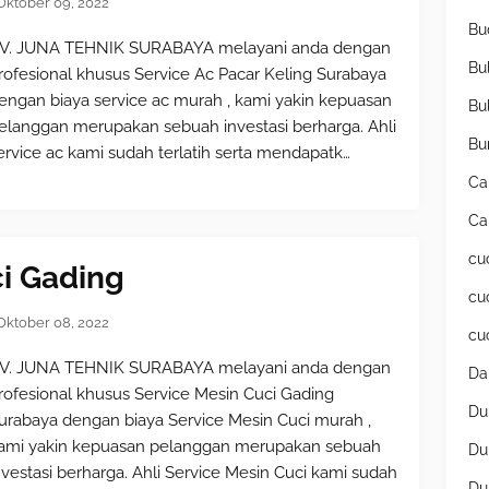
Oktober 09, 2022
Bu
V. JUNA TEHNIK SURABAYA melayani anda dengan
Bu
rofesional khusus Service Ac Pacar Keling Surabaya
engan biaya service ac murah , kami yakin kepuasan
Bu
elanggan merupakan sebuah investasi berharga. Ahli
Bu
ervice ac kami sudah terlatih serta mendapatk…
Ca
Ca
cu
ci Gading
cu
Oktober 08, 2022
cu
V. JUNA TEHNIK SURABAYA melayani anda dengan
Da
rofesional khusus Service Mesin Cuci Gading
Du
urabaya dengan biaya Service Mesin Cuci murah ,
ami yakin kepuasan pelanggan merupakan sebuah
Du
nvestasi berharga. Ahli Service Mesin Cuci kami sudah
Du