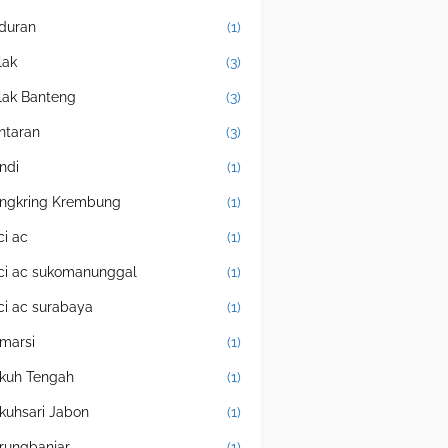
duran
(1)
lak
(3)
lak Banteng
(3)
ntaran
(3)
ndi
(1)
ngkring Krembung
(1)
ci ac
(1)
ci ac sukomanunggal
(1)
ci ac surabaya
(1)
marsi
(1)
kuh Tengah
(1)
kuhsari Jabon
(1)
rungbanjar
(1)