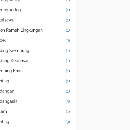
rungbedug
(1)
talsewu
(1)
eon Ramah Lingkungan
(1)
del
(3)
ding Krembung
(1)
dung Kepuhsari
(1)
mping Krian
(1)
nting
(1)
dangan
(1)
dangasin
(3)
lam
(1)
nting
(3)