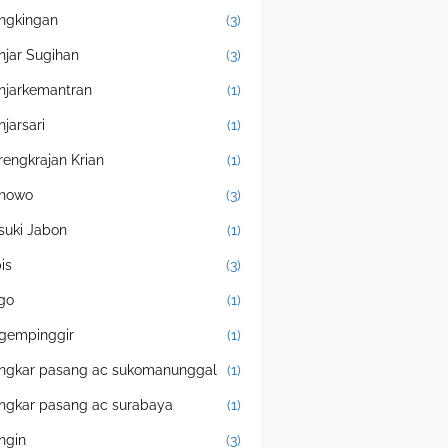
ngkingan
(3)
njar Sugihan
(3)
njarkemantran
(1)
njarsari
(1)
rengkrajan Krian
(1)
nowo
(3)
suki Jabon
(1)
is
(3)
igo
(1)
gempinggir
(1)
ngkar pasang ac sukomanunggal
(1)
ngkar pasang ac surabaya
(1)
ingin
(3)