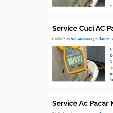
…
Service Cuci AC P
Ditulis Oleh
haniyasansu@gmail.com
•
C
p
S
y
i
t
Service Ac Pacar 