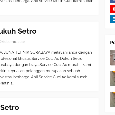
nvestasi berharga. Ahli Service Mesin Cuci kami sudah
…
Dukuh Setro
Oktober 10, 2022
Po
V. JUNA TEHNIK SURABAYA melayani anda dengan
rofesional khusus Service Cuci Ac Dukuh Setro
urabaya dengan biaya Service Cuci Ac murah , kami
akin kepuasan pelanggan merupakan sebuah
nvestasi berharga. Ahli Service Cuci Ac kami sudah
erlatih s…
 Setro