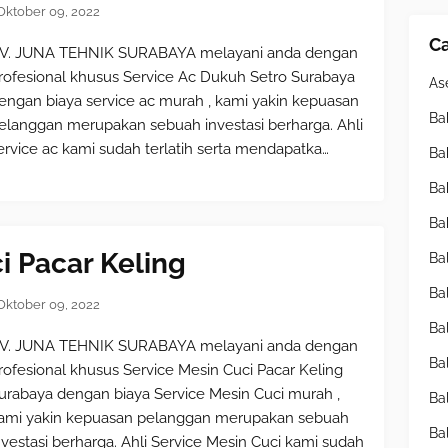
Oktober 09, 2022
Ca
V. JUNA TEHNIK SURABAYA melayani anda dengan
rofesional khusus Service Ac Dukuh Setro Surabaya
As
engan biaya service ac murah , kami yakin kepuasan
Ba
elanggan merupakan sebuah investasi berharga. Ahli
ervice ac kami sudah terlatih serta mendapatka…
Ba
Ba
Ba
i Pacar Keling
Ba
Ba
Oktober 09, 2022
Ba
V. JUNA TEHNIK SURABAYA melayani anda dengan
Ba
rofesional khusus Service Mesin Cuci Pacar Keling
urabaya dengan biaya Service Mesin Cuci murah ,
Ba
ami yakin kepuasan pelanggan merupakan sebuah
Ba
nvestasi berharga. Ahli Service Mesin Cuci kami sudah