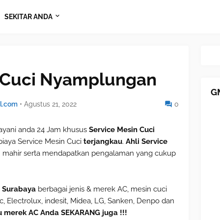
SEKITAR ANDA
n Cuci Nyamplungan
G
l.com
•
Agustus 21, 2022
0
yani anda 24 Jam khusus
Service Mesin Cuci
iaya Service Mesin Cuci
terjangkau
.
Ahli Service
an mahir serta mendapatkan pengalaman yang cukup
n Surabaya
berbagai jenis & merek AC, mesin cuci
, Electrolux, indesit, Midea, LG, Sanken, Denpo dan
u merek AC Anda SEKARANG juga !!!