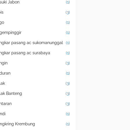
suki Jabon
(1)
is
(3)
igo
(1)
gempinggir
(1)
ngkar pasang ac sukomanunggal
(1)
ngkar pasang ac surabaya
(1)
ingin
(3)
duran
(1)
lak
(3)
lak Banteng
(3)
ntaran
(3)
ndi
(1)
ngkring Krembung
(1)