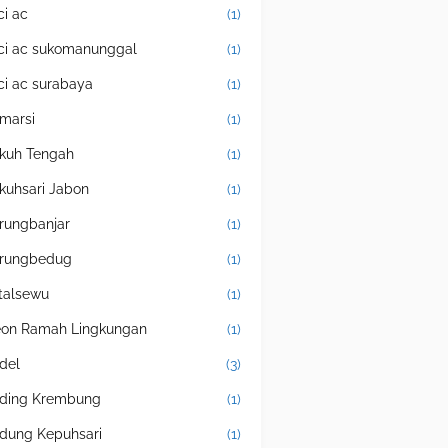
ci ac
(1)
ci ac sukomanunggal
(1)
ci ac surabaya
(1)
marsi
(1)
kuh Tengah
(1)
kuhsari Jabon
(1)
rungbanjar
(1)
rungbedug
(1)
talsewu
(1)
eon Ramah Lingkungan
(1)
del
(3)
ding Krembung
(1)
dung Kepuhsari
(1)