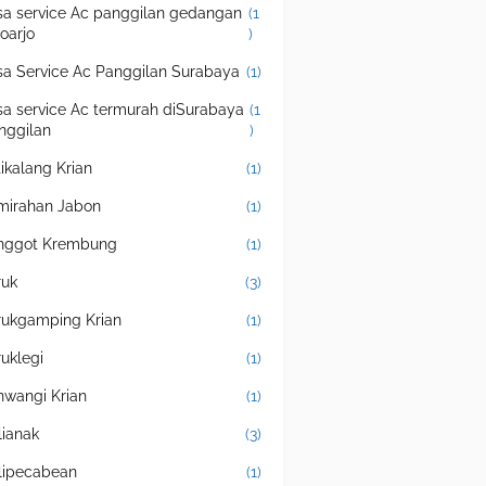
sa service Ac panggilan gedangan
(1
doarjo
)
sa Service Ac Panggilan Surabaya
(1)
sa service Ac termurah diSurabaya
(1
nggilan
)
tikalang Krian
(1)
mirahan Jabon
(1)
nggot Krembung
(1)
ruk
(3)
rukgamping Krian
(1)
ruklegi
(1)
nwangi Krian
(1)
lianak
(3)
lipecabean
(1)