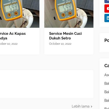
rvice Ac Kapas
Service Mesin Cuci
adya
Dukuh Setro
Po
ober 10, 2022
October 10, 2022
Ca
As
Ba
Ba
Ba
Lebih lama