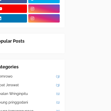
pular Posts
tegories
emrowo
(3)
bat Jerawat
(3)
kalan Wringinpitu
(1)
kung pringgodani
(1)