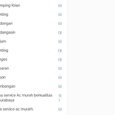
mping Krian
(1)
nting
(1)
dangan
(1)
dangasin
(3)
lam
(1)
nting
(3)
eges
(3)
baran
(1)
bon
(1)
mbangan
(1)
sa service Ac murah berkualitas
(1
Surabaya
)
sa service ac murah\
(1)