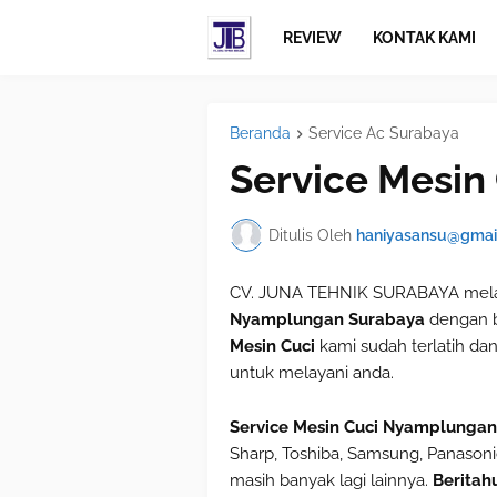
REVIEW
KONTAK KAMI
Beranda
Service Ac Surabaya
Service Mesi
Ditulis Oleh
haniyasansu@gmai
CV. JUNA TEHNIK SURABAYA mela
Nyamplungan Surabaya
dengan b
Mesin Cuci
kami sudah terlatih d
untuk melayani anda.
Service Mesin Cuci Nyamplunga
Sharp, Toshiba, Samsung, Panasonic
masih banyak lagi lainnya.
Beritah