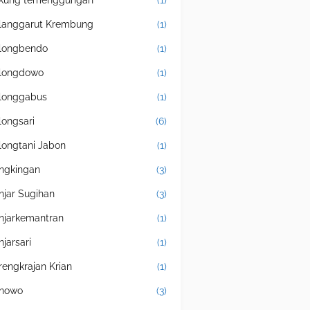
kung temenggungan
(1)
langgarut Krembung
(1)
longbendo
(1)
longdowo
(1)
longgabus
(1)
longsari
(6)
longtani Jabon
(1)
ngkingan
(3)
njar Sugihan
(3)
njarkemantran
(1)
njarsari
(1)
rengkrajan Krian
(1)
nowo
(3)