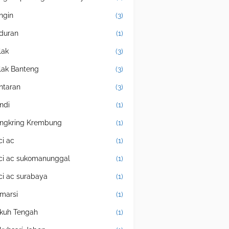
ingin
(3)
duran
(1)
lak
(3)
lak Banteng
(3)
ntaran
(3)
ndi
(1)
ngkring Krembung
(1)
ci ac
(1)
ci ac sukomanunggal
(1)
ci ac surabaya
(1)
marsi
(1)
kuh Tengah
(1)