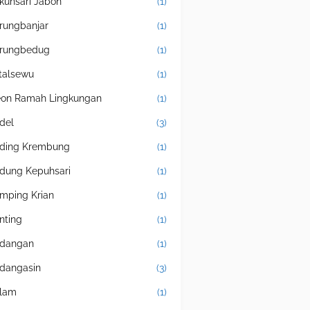
kuhsari Jabon
(1)
rungbanjar
(1)
rungbedug
(1)
talsewu
(1)
eon Ramah Lingkungan
(1)
del
(3)
ding Krembung
(1)
dung Kepuhsari
(1)
mping Krian
(1)
nting
(1)
dangan
(1)
dangasin
(3)
lam
(1)