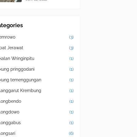
tegories
emrowo
(3)
bat Jerawat
(3)
kalan Wringinpitu
(1)
kung pringgodani
(1)
kung temenggungan
(1)
langgarut Krembung
(1)
longbendo
(1)
longdowo
(1)
longgabus
(1)
longsari
(6)