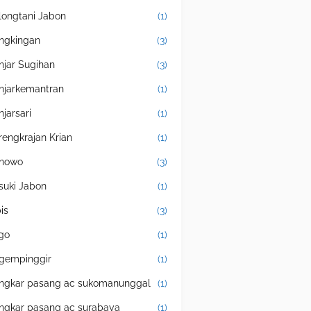
longtani Jabon
(1)
ngkingan
(3)
njar Sugihan
(3)
njarkemantran
(1)
njarsari
(1)
rengkrajan Krian
(1)
nowo
(3)
suki Jabon
(1)
is
(3)
igo
(1)
gempinggir
(1)
ngkar pasang ac sukomanunggal
(1)
ngkar pasang ac surabaya
(1)