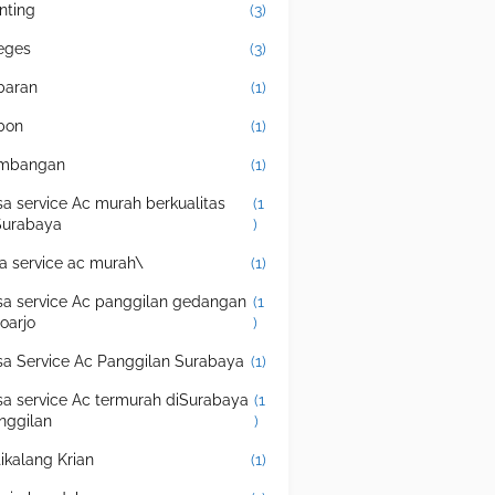
nting
(3)
eges
(3)
baran
(1)
bon
(1)
mbangan
(1)
sa service Ac murah berkualitas
(1
Surabaya
)
sa service ac murah\
(1)
sa service Ac panggilan gedangan
(1
doarjo
)
sa Service Ac Panggilan Surabaya
(1)
sa service Ac termurah diSurabaya
(1
nggilan
)
tikalang Krian
(1)