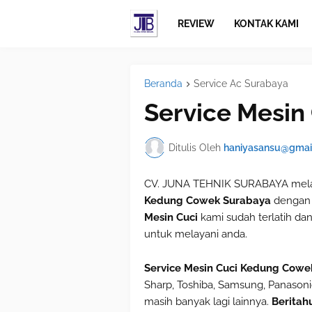
REVIEW
KONTAK KAMI
Beranda
Service Ac Surabaya
Service Mesin
Ditulis Oleh
haniyasansu@gmai
CV. JUNA TEHNIK SURABAYA mela
Kedung Cowek Surabaya
dengan 
Mesin Cuci
kami sudah terlatih d
untuk melayani anda.
Service Mesin Cuci Kedung Cowe
Sharp, Toshiba, Samsung, Panasonic
masih banyak lagi lainnya.
Beritah