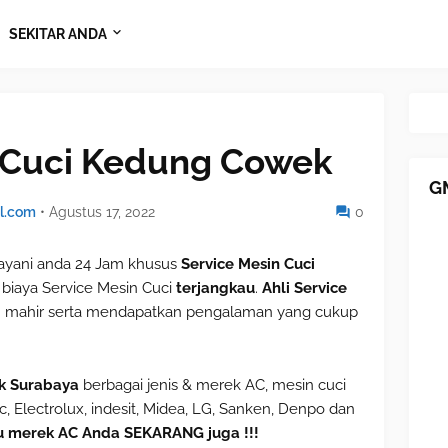
SEKITAR ANDA
 Cuci Kedung Cowek
G
l.com
•
Agustus 17, 2022
0
yani anda 24 Jam khusus
Service Mesin Cuci
biaya Service Mesin Cuci
terjangkau
.
Ahli Service
an mahir serta mendapatkan pengalaman yang cukup
k Surabaya
berbagai jenis & merek AC, mesin cuci
, Electrolux, indesit, Midea, LG, Sanken, Denpo dan
u merek AC Anda SEKARANG juga !!!