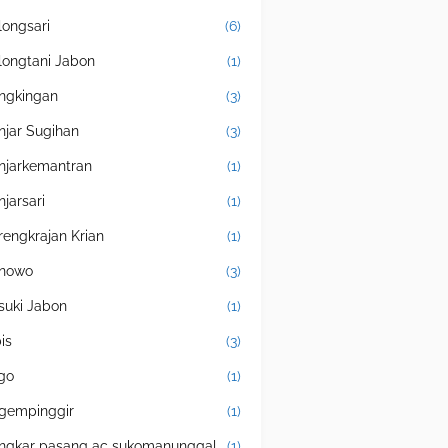
longsari
(6)
longtani Jabon
(1)
ngkingan
(3)
njar Sugihan
(3)
njarkemantran
(1)
njarsari
(1)
rengkrajan Krian
(1)
nowo
(3)
suki Jabon
(1)
is
(3)
igo
(1)
gempinggir
(1)
ngkar pasang ac sukomanunggal
(1)