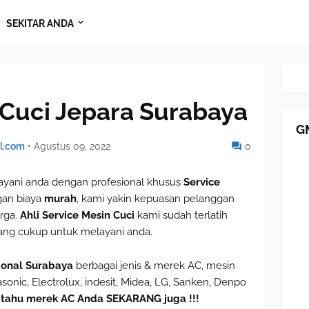
SEKITAR ANDA
 Cuci Jepara Surabaya
G
l.com
•
Agustus 09, 2022
0
ani anda dengan profesional khusus
Service
an biaya
murah
, kami yakin kepuasan pelanggan
rga.
Ahli Service Mesin Cuci
kami sudah terlatih
ng cukup untuk melayani anda.
sional Surabaya
berbagai jenis & merek AC, mesin
sonic, Electrolux, indesit, Midea, LG, Sanken, Denpo
itahu merek AC Anda SEKARANG juga !!!