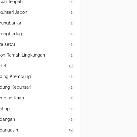
kuh Tengah
(1)
kuhsari Jabon
(1)
rungbanjar
(1)
rungbedug
(1)
talsewu
(1)
eon Ramah Lingkungan
(1)
del
(3)
ding Krembung
(1)
dung Kepuhsari
(1)
mping Krian
(1)
nting
(1)
dangan
(1)
dangasin
(3)