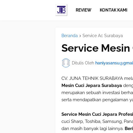
REVIEW
KONTAK KAMI
Beranda
Service Ac Surabaya
Service Mesin
Ditulis Oleh
haniyasansu@gmai
CV. JUNA TEHNIK SURABAYA melay
Mesin Cuci Jepara Surabaya
deng
merupakan sebuah investasi berha
serta mendapatkan pengalaman ya
Service Mesin Cuci Jepara Profe
cuci Sharp, Toshiba, Samsung, Pana
dan masih banyak lagi lainnya.
Ber