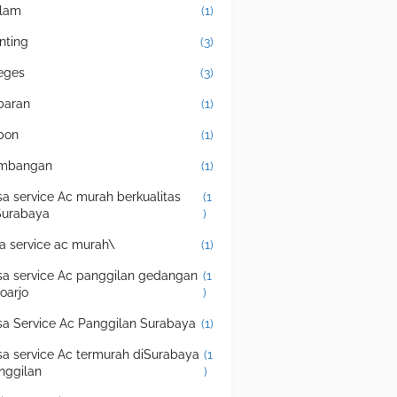
lam
(1)
nting
(3)
eges
(3)
baran
(1)
bon
(1)
mbangan
(1)
sa service Ac murah berkualitas
(1
Surabaya
)
sa service ac murah\
(1)
sa service Ac panggilan gedangan
(1
doarjo
)
sa Service Ac Panggilan Surabaya
(1)
sa service Ac termurah diSurabaya
(1
nggilan
)