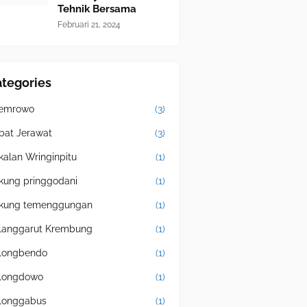
Tehnik Bersama
Februari 21, 2024
tegories
emrowo
(3)
bat Jerawat
(3)
kalan Wringinpitu
(1)
kung pringgodani
(1)
kung temenggungan
(1)
langgarut Krembung
(1)
longbendo
(1)
longdowo
(1)
longgabus
(1)