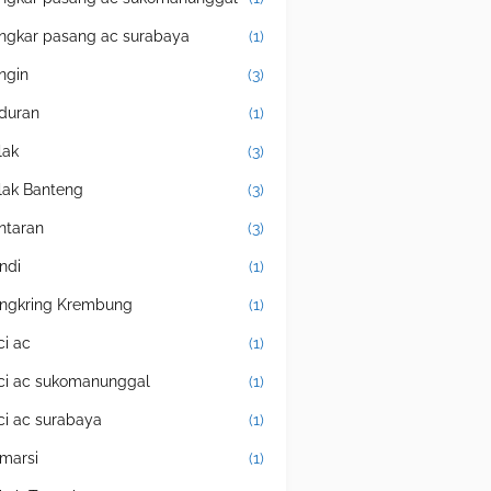
ngkar pasang ac surabaya
(1)
ingin
(3)
duran
(1)
lak
(3)
lak Banteng
(3)
ntaran
(3)
ndi
(1)
ngkring Krembung
(1)
ci ac
(1)
ci ac sukomanunggal
(1)
ci ac surabaya
(1)
marsi
(1)