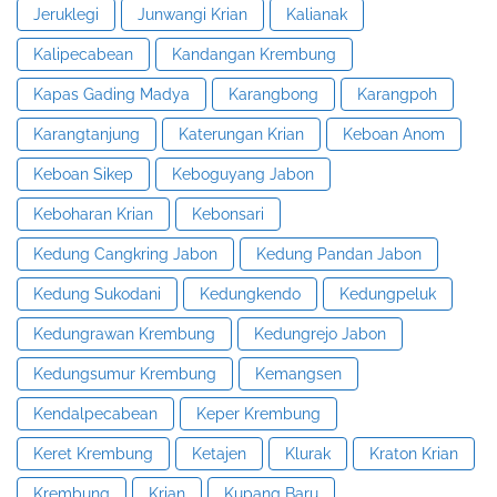
Jeruklegi
Junwangi Krian
Kalianak
Kalipecabean
Kandangan Krembung
Kapas Gading Madya
Karangbong
Karangpoh
Karangtanjung
Katerungan Krian
Keboan Anom
Keboan Sikep
Keboguyang Jabon
Keboharan Krian
Kebonsari
Kedung Cangkring Jabon
Kedung Pandan Jabon
Kedung Sukodani
Kedungkendo
Kedungpeluk
Kedungrawan Krembung
Kedungrejo Jabon
Kedungsumur Krembung
Kemangsen
Kendalpecabean
Keper Krembung
Keret Krembung
Ketajen
Klurak
Kraton Krian
Krembung
Krian
Kupang Baru