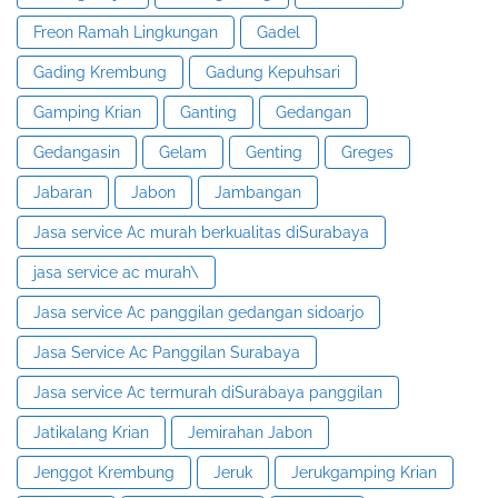
Freon Ramah Lingkungan
Gadel
Gading Krembung
Gadung Kepuhsari
Gamping Krian
Ganting
Gedangan
Gedangasin
Gelam
Genting
Greges
Jabaran
Jabon
Jambangan
Jasa service Ac murah berkualitas diSurabaya
jasa service ac murah\
Jasa service Ac panggilan gedangan sidoarjo
Jasa Service Ac Panggilan Surabaya
Jasa service Ac termurah diSurabaya panggilan
Jatikalang Krian
Jemirahan Jabon
Jenggot Krembung
Jeruk
Jerukgamping Krian