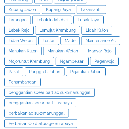
Kupang Jabon
Kupang Jaya
Lakarsantri
Larangan
Lebak Indah Asri
Lebak Jaya
Lebak Rejo
Lemujut Krembung
Lidah Kulon
Lidah Wetan
Lontar
Made
Maintenance Ac
Manukan Kulon
Manukan Wetan
Manyar Rejo
Mojoruntut Krembung
Ngampelsari
Pagerwojo
Pakal
Panggreh Jabon
Pejarakan Jabon
Penambangan
penggantian spear part ac sukomanunggal
penggantian spear part surabaya
perbaikan ac sukomanunggal
Perbaikan Cold Storage Surabaya