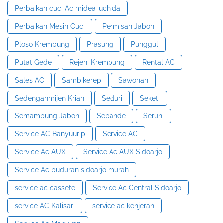
Perbaikan cuci Ac midea-uchida
Perbaikan Mesin Cuci
Permisan Jabon
Ploso Krembung
Prasung
Punggul
Putat Gede
Rejeni Krembung
Rental AC
Sales AC
Sambikerep
Sawohan
Sedenganmijen Krian
Seduri
Seketi
Semambung Jabon
Sepande
Seruni
Service AC Banyuurip
Service AC
Service Ac AUX
Service Ac AUX Sidoarjo
Service Ac buduran sidoarjo murah
service ac cassete
Service Ac Central Sidoarjo
service AC Kalisari
service ac kenjeran