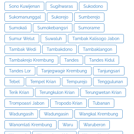
Sono Kuwijenan
Sugihwaras
Sukodono
Sukomanunggal
Sukorejo
Sumberejo
Sumokali
Sumokebangsri
Sumorame
Sumur Welut
Suwaluh
Tambak Kalisogo Jabon
Tambak Wedi
Tambakdono
Tambaklangon
Tambakrejo Krembung
Tandes
Tandes Kidul
Tandes Lor
Tanjegwagir Krembung
Tanjungsari
Tebel
Tempel Krian
Tempurejo
Tenggulunan
Terik Krian
Terungkulon Krian
Terungwetan Krian
Trompoasri Jabon
Tropodo Krian
Tubanan
Wadungasih
Wadungasin
Wangkal Krembung
Wanomlati Krembung
Waru
Waruberon