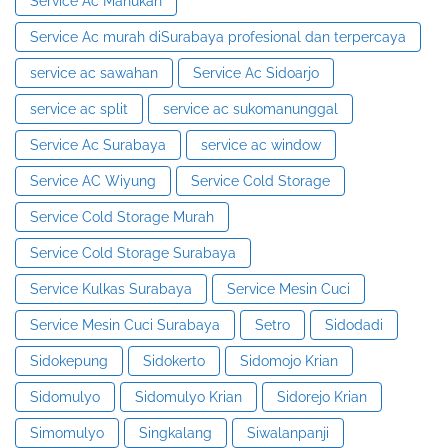
Service Ac Manukan
Service Ac murah diSurabaya profesional dan terpercaya
service ac sawahan
Service Ac Sidoarjo
service ac split
service ac sukomanunggal
Service Ac Surabaya
service ac window
Service AC Wiyung
Service Cold Storage
Service Cold Storage Murah
Service Cold Storage Surabaya
Service Kulkas Surabaya
Service Mesin Cuci
Service Mesin Cuci Surabaya
Setro
Sidodadi
Sidokepung
Sidokerto
Sidomojo Krian
Sidomulyo
Sidomulyo Krian
Sidorejo Krian
Simomulyo
Singkalang
Siwalanpanji