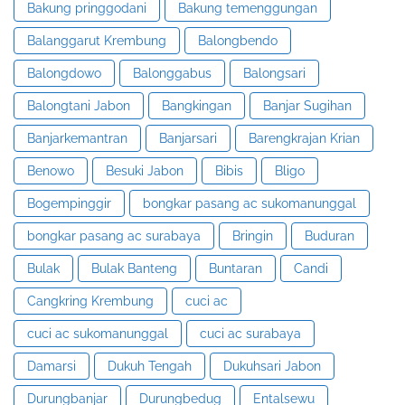
Bakung pringgodani
Bakung temenggungan
Balanggarut Krembung
Balongbendo
Balongdowo
Balonggabus
Balongsari
Balongtani Jabon
Bangkingan
Banjar Sugihan
Banjarkemantran
Banjarsari
Barengkrajan Krian
Benowo
Besuki Jabon
Bibis
Bligo
Bogempinggir
bongkar pasang ac sukomanunggal
bongkar pasang ac surabaya
Bringin
Buduran
Bulak
Bulak Banteng
Buntaran
Candi
Cangkring Krembung
cuci ac
cuci ac sukomanunggal
cuci ac surabaya
Damarsi
Dukuh Tengah
Dukuhsari Jabon
Durungbanjar
Durungbedug
Entalsewu