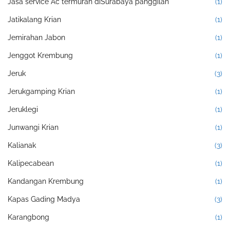
Jasa service Ac termurah diSurabaya panggilan
(1)
Jatikalang Krian
(1)
Jemirahan Jabon
(1)
Jenggot Krembung
(1)
Jeruk
(3)
Jerukgamping Krian
(1)
Jeruklegi
(1)
Junwangi Krian
(1)
Kalianak
(3)
Kalipecabean
(1)
Kandangan Krembung
(1)
Kapas Gading Madya
(3)
Karangbong
(1)