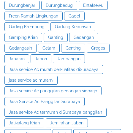
Durungbanjar
Durungbedug
Entalsewu
Freon Ramah Lingkungan
Gadel
Gading Krembung
Gadung Kepuhsari
Gamping Krian
Ganting
Gedangan
Gedangasin
Gelam
Genting
Greges
Jabaran
Jabon
Jambangan
Jasa service Ac murah berkualitas diSurabaya
jasa service ac murah\
Jasa service Ac panggilan gedangan sidoarjo
Jasa Service Ac Panggilan Surabaya
Jasa service Ac termurah diSurabaya panggilan
Jatikalang Krian
Jemirahan Jabon