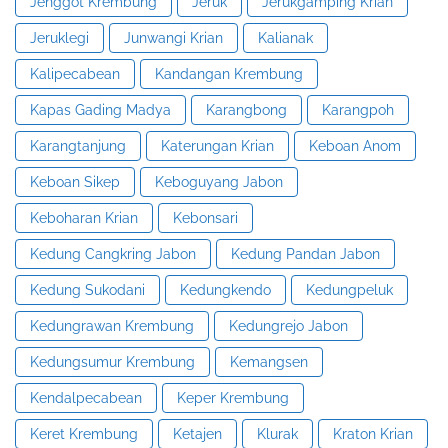
Jenggot Krembung
Jeruk
Jerukgamping Krian
Jeruklegi
Junwangi Krian
Kalianak
Kalipecabean
Kandangan Krembung
Kapas Gading Madya
Karangbong
Karangpoh
Karangtanjung
Katerungan Krian
Keboan Anom
Keboan Sikep
Keboguyang Jabon
Keboharan Krian
Kebonsari
Kedung Cangkring Jabon
Kedung Pandan Jabon
Kedung Sukodani
Kedungkendo
Kedungpeluk
Kedungrawan Krembung
Kedungrejo Jabon
Kedungsumur Krembung
Kemangsen
Kendalpecabean
Keper Krembung
Keret Krembung
Ketajen
Klurak
Kraton Krian