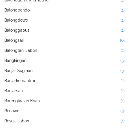
Balanggarut Krembung
(1)
Balongbendo
(1)
Balongdowo
(1)
Balonggabus
(1)
Balongsari
(6)
Balongtani Jabon
(1)
Bangkingan
(3)
Banjar Sugihan
(3)
Banjarkemantran
(1)
Banjarsari
(1)
Barengkrajan Krian
(1)
Benowo
(3)
Besuki Jabon
(1)