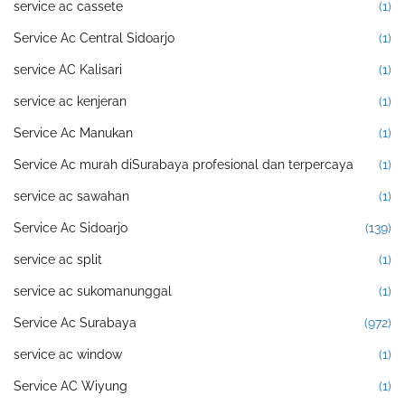
service ac cassete
(1)
Service Ac Central Sidoarjo
(1)
service AC Kalisari
(1)
service ac kenjeran
(1)
Service Ac Manukan
(1)
Service Ac murah diSurabaya profesional dan terpercaya
(1)
service ac sawahan
(1)
Service Ac Sidoarjo
(139)
service ac split
(1)
service ac sukomanunggal
(1)
Service Ac Surabaya
(972)
service ac window
(1)
Service AC Wiyung
(1)