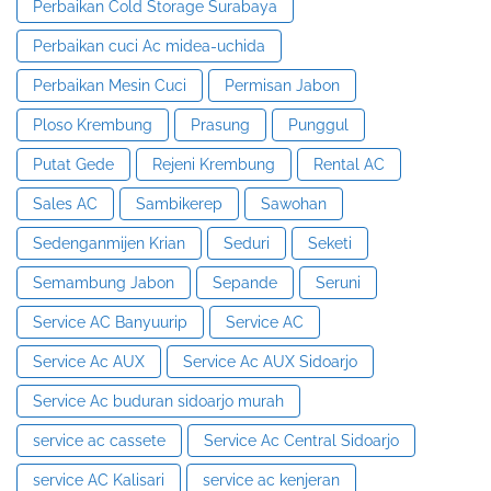
Perbaikan Cold Storage Surabaya
Perbaikan cuci Ac midea-uchida
Perbaikan Mesin Cuci
Permisan Jabon
Ploso Krembung
Prasung
Punggul
Putat Gede
Rejeni Krembung
Rental AC
Sales AC
Sambikerep
Sawohan
Sedenganmijen Krian
Seduri
Seketi
Semambung Jabon
Sepande
Seruni
Service AC Banyuurip
Service AC
Service Ac AUX
Service Ac AUX Sidoarjo
Service Ac buduran sidoarjo murah
service ac cassete
Service Ac Central Sidoarjo
service AC Kalisari
service ac kenjeran