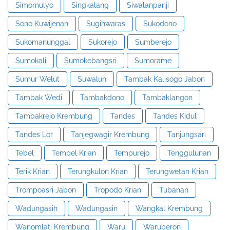
Simomulyo
Singkalang
Siwalanpanji
Sono Kuwijenan
Sugihwaras
Sukodono
Sukomanunggal
Sukorejo
Sumberejo
Sumokali
Sumokebangsri
Sumorame
Sumur Welut
Suwaluh
Tambak Kalisogo Jabon
Tambak Wedi
Tambakdono
Tambaklangon
Tambakrejo Krembung
Tandes
Tandes Kidul
Tandes Lor
Tanjegwagir Krembung
Tanjungsari
Tebel
Tempel Krian
Tempurejo
Tenggulunan
Terik Krian
Terungkulon Krian
Terungwetan Krian
Trompoasri Jabon
Tropodo Krian
Tubanan
Wadungasih
Wadungasin
Wangkal Krembung
Wanomlati Krembung
Waru
Waruberon