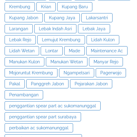
Krembung
Krian
Kupang Baru
Kupang Jabon
Kupang Jaya
Lakarsantri
Larangan
Lebak Indah Asri
Lebak Jaya
Lebak Rejo
Lemujut Krembung
Lidah Kulon
Lidah Wetan
Lontar
Made
Maintenance Ac
Manukan Kulon
Manukan Wetan
Manyar Rejo
Mojoruntut Krembung
Ngampelsari
Pagerwojo
Pakal
Panggreh Jabon
Pejarakan Jabon
Penambangan
penggantian spear part ac sukomanunggal
penggantian spear part surabaya
perbaikan ac sukomanunggal