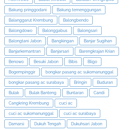
Bakung pringgodani
Bakung temenggungan
Balanggarut Krembung
Balongbendo
Balongdowo
Balonggabus
Balongsari
Balongtani Jabon
Bangkingan
Banjar Sugihan
Banjarkemantran
Banjarsari
Barengkrajan Krian
Benowo
Besuki Jabon
Bibis
Bligo
Bogempinggir
bongkar pasang ac sukomanunggal
bongkar pasang ac surabaya
Bringin
Buduran
Bulak
Bulak Banteng
Buntaran
Candi
Cangkring Krembung
cuci ac
cuci ac sukomanunggal
cuci ac surabaya
Damarsi
Dukuh Tengah
Dukuhsari Jabon