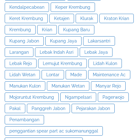
Kendalpecabean
Keper Krembung
Keret Krembung
Ketajen
Klurak
Kraton Krian
Krembung
Krian
Kupang Baru
Kupang Jabon
Kupang Jaya
Lakarsantri
Larangan
Lebak Indah Asri
Lebak Jaya
Lebak Rejo
Lemujut Krembung
Lidah Kulon
Lidah Wetan
Lontar
Made
Maintenance Ac
Manukan Kulon
Manukan Wetan
Manyar Rejo
Mojoruntut Krembung
Ngampelsari
Pagerwojo
Pakal
Panggreh Jabon
Pejarakan Jabon
Penambangan
penggantian spear part ac sukomanunggal