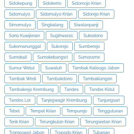
Sidokepung
Sidokerto
Sidomojo Krian
Sidomulyo
Sidomulyo Krian
Sidorejo Krian
Simomulyo
Singkalang
Siwalanpanji
Sono Kuwijenan
Sugihwaras
Sukodono
Sukomanunggal
Sukorejo
Sumberejo
Sumokali
Sumokebangsri
Sumorame
Sumur Welut
Suwaluh
Tambak Kalisogo Jabon
Tambak Wedi
Tambakdono
Tambaklangon
Tambakrejo Krembung
Tandes
Tandes Kidul
Tandes Lor
Tanjegwagir Krembung
Tanjungsari
Tebel
Tempel Krian
Tempurejo
Tenggulunan
Terik Krian
Terungkulon Krian
Terungwetan Krian
Trompoasri Jabon
Tropodo Krian
Tubanan