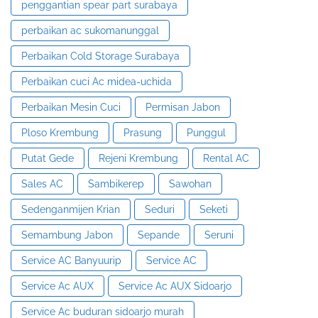
penggantian spear part surabaya
perbaikan ac sukomanunggal
Perbaikan Cold Storage Surabaya
Perbaikan cuci Ac midea-uchida
Perbaikan Mesin Cuci
Permisan Jabon
Ploso Krembung
Prasung
Punggul
Putat Gede
Rejeni Krembung
Rental AC
Sales AC
Sambikerep
Sawohan
Sedenganmijen Krian
Seduri
Seketi
Semambung Jabon
Sepande
Seruni
Service AC Banyuurip
Service AC
Service Ac AUX
Service Ac AUX Sidoarjo
Service Ac buduran sidoarjo murah