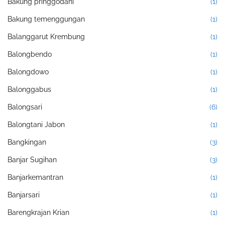
Bakung pringgodani
(1)
Bakung temenggungan
(1)
Balanggarut Krembung
(1)
Balongbendo
(1)
Balongdowo
(1)
Balonggabus
(1)
Balongsari
(6)
Balongtani Jabon
(1)
Bangkingan
(3)
Banjar Sugihan
(3)
Banjarkemantran
(1)
Banjarsari
(1)
Barengkrajan Krian
(1)