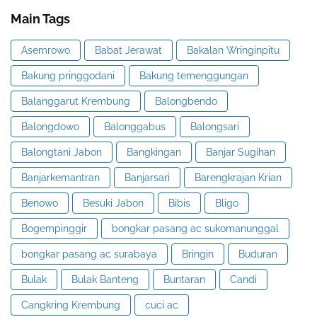
Main Tags
Asemrowo
Babat Jerawat
Bakalan Wringinpitu
Bakung pringgodani
Bakung temenggungan
Balanggarut Krembung
Balongbendo
Balongdowo
Balonggabus
Balongsari
Balongtani Jabon
Bangkingan
Banjar Sugihan
Banjarkemantran
Banjarsari
Barengkrajan Krian
Benowo
Besuki Jabon
Bibis
Bligo
Bogempinggir
bongkar pasang ac sukomanunggal
bongkar pasang ac surabaya
Bringin
Buduran
Bulak
Bulak Banteng
Buntaran
Candi
Cangkring Krembung
cuci ac