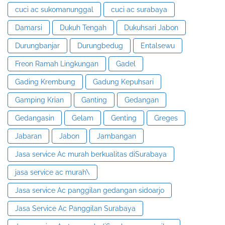
cuci ac sukomanunggal
cuci ac surabaya
Damarsi
Dukuh Tengah
Dukuhsari Jabon
Durungbanjar
Durungbedug
Entalsewu
Freon Ramah Lingkungan
Gadel
Gading Krembung
Gadung Kepuhsari
Gamping Krian
Ganting
Gedangan
Gedangasin
Gelam
Genting
Greges
Jabaran
Jabon
Jambangan
Jasa service Ac murah berkualitas diSurabaya
jasa service ac murah\
Jasa service Ac panggilan gedangan sidoarjo
Jasa Service Ac Panggilan Surabaya