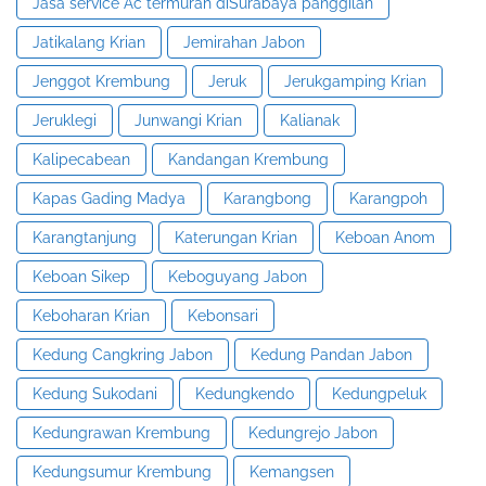
Jasa service Ac termurah diSurabaya panggilan
Jatikalang Krian
Jemirahan Jabon
Jenggot Krembung
Jeruk
Jerukgamping Krian
Jeruklegi
Junwangi Krian
Kalianak
Kalipecabean
Kandangan Krembung
Kapas Gading Madya
Karangbong
Karangpoh
Karangtanjung
Katerungan Krian
Keboan Anom
Keboan Sikep
Keboguyang Jabon
Keboharan Krian
Kebonsari
Kedung Cangkring Jabon
Kedung Pandan Jabon
Kedung Sukodani
Kedungkendo
Kedungpeluk
Kedungrawan Krembung
Kedungrejo Jabon
Kedungsumur Krembung
Kemangsen