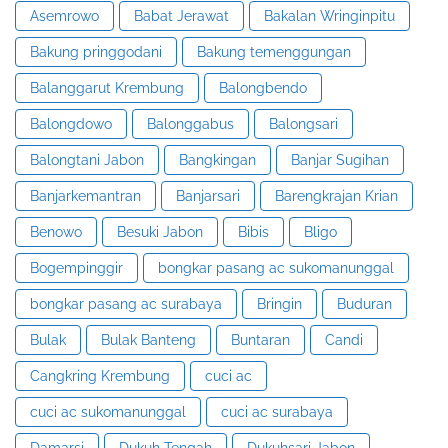
Asemrowo
Babat Jerawat
Bakalan Wringinpitu
Bakung pringgodani
Bakung temenggungan
Balanggarut Krembung
Balongbendo
Balongdowo
Balonggabus
Balongsari
Balongtani Jabon
Bangkingan
Banjar Sugihan
Banjarkemantran
Banjarsari
Barengkrajan Krian
Benowo
Besuki Jabon
Bibis
Bligo
Bogempinggir
bongkar pasang ac sukomanunggal
bongkar pasang ac surabaya
Bringin
Buduran
Bulak
Bulak Banteng
Buntaran
Candi
Cangkring Krembung
cuci ac
cuci ac sukomanunggal
cuci ac surabaya
Damarsi
Dukuh Tengah
Dukuhsari Jabon