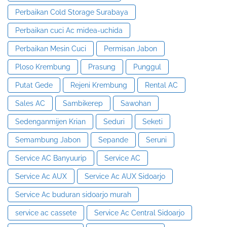
Perbaikan Cold Storage Surabaya
Perbaikan cuci Ac midea-uchida
Perbaikan Mesin Cuci
Permisan Jabon
Ploso Krembung
Prasung
Punggul
Putat Gede
Rejeni Krembung
Rental AC
Sales AC
Sambikerep
Sawohan
Sedenganmijen Krian
Seduri
Seketi
Semambung Jabon
Sepande
Seruni
Service AC Banyuurip
Service AC
Service Ac AUX
Service Ac AUX Sidoarjo
Service Ac buduran sidoarjo murah
service ac cassete
Service Ac Central Sidoarjo