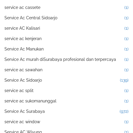
service ac cassete
(1)
Service Ac Central Sidoarjo
(1)
service AC Kalisari
(1)
service ac kenjeran
(1)
Service Ac Manukan
(1)
Service Ac murah diSurabaya profesional dan terpercaya
(1)
service ac sawahan
(1)
Service Ac Sidoarjo
(139)
service ac split
(1)
service ac sukomanunggal
(1)
Service Ac Surabaya
(972)
service ac window
(1)
Service AC Wiyung
(1)