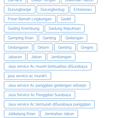
Durungbanjar
Durungbedug
Entalsewu
Freon Ramah Lingkungan
Gadel
Gading Krembung
Gadung Kepuhsari
Gamping Krian
Ganting
Gedangan
Gedangasin
Gelam
Genting
Greges
Jabaran
Jabon
Jambangan
Jasa service Ac murah berkualitas diSurabaya
jasa service ac murah\
Jasa service Ac panggilan gedangan sidoarjo
Jasa Service Ac Panggilan Surabaya
Jasa service Ac termurah diSurabaya panggilan
Jatikalang Krian
Jemirahan Jabon