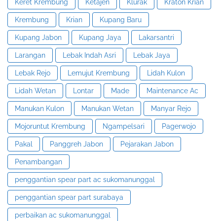
Keret Krembung
Ketajen
Klurak
Kraton Krian
Krembung
Krian
Kupang Baru
Kupang Jabon
Kupang Jaya
Lakarsantri
Larangan
Lebak Indah Asri
Lebak Jaya
Lebak Rejo
Lemujut Krembung
Lidah Kulon
Lidah Wetan
Lontar
Made
Maintenance Ac
Manukan Kulon
Manukan Wetan
Manyar Rejo
Mojoruntut Krembung
Ngampelsari
Pagerwojo
Pakal
Panggreh Jabon
Pejarakan Jabon
Penambangan
penggantian spear part ac sukomanunggal
penggantian spear part surabaya
perbaikan ac sukomanunggal