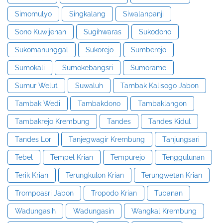
Simomulyo
Singkalang
Siwalanpanji
Sono Kuwijenan
Sugihwaras
Sukodono
Sukomanunggal
Sukorejo
Sumberejo
Sumokali
Sumokebangsri
Sumorame
Sumur Welut
Suwaluh
Tambak Kalisogo Jabon
Tambak Wedi
Tambakdono
Tambaklangon
Tambakrejo Krembung
Tandes
Tandes Kidul
Tandes Lor
Tanjegwagir Krembung
Tanjungsari
Tebel
Tempel Krian
Tempurejo
Tenggulunan
Terik Krian
Terungkulon Krian
Terungwetan Krian
Trompoasri Jabon
Tropodo Krian
Tubanan
Wadungasih
Wadungasin
Wangkal Krembung