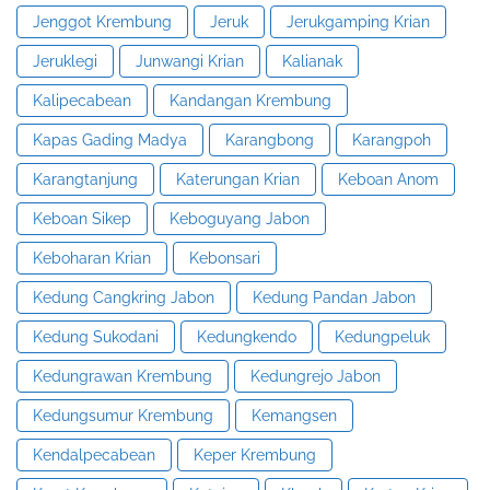
Jenggot Krembung
Jeruk
Jerukgamping Krian
Jeruklegi
Junwangi Krian
Kalianak
Kalipecabean
Kandangan Krembung
Kapas Gading Madya
Karangbong
Karangpoh
Karangtanjung
Katerungan Krian
Keboan Anom
Keboan Sikep
Keboguyang Jabon
Keboharan Krian
Kebonsari
Kedung Cangkring Jabon
Kedung Pandan Jabon
Kedung Sukodani
Kedungkendo
Kedungpeluk
Kedungrawan Krembung
Kedungrejo Jabon
Kedungsumur Krembung
Kemangsen
Kendalpecabean
Keper Krembung