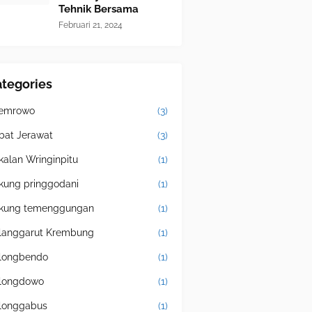
Tehnik Bersama
Februari 21, 2024
tegories
emrowo
(3)
bat Jerawat
(3)
kalan Wringinpitu
(1)
kung pringgodani
(1)
kung temenggungan
(1)
langgarut Krembung
(1)
longbendo
(1)
longdowo
(1)
longgabus
(1)