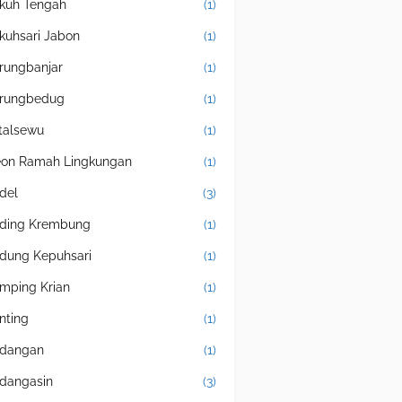
kuh Tengah
(1)
kuhsari Jabon
(1)
rungbanjar
(1)
rungbedug
(1)
talsewu
(1)
eon Ramah Lingkungan
(1)
del
(3)
ding Krembung
(1)
dung Kepuhsari
(1)
mping Krian
(1)
nting
(1)
dangan
(1)
dangasin
(3)