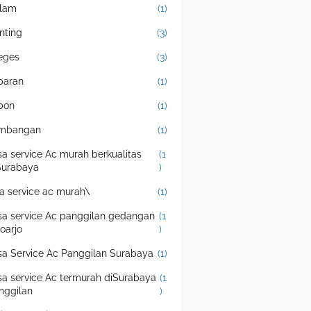
lam
(1)
nting
(3)
eges
(3)
baran
(1)
bon
(1)
mbangan
(1)
sa service Ac murah berkualitas
(1
Surabaya
)
sa service ac murah\
(1)
sa service Ac panggilan gedangan
(1
doarjo
)
sa Service Ac Panggilan Surabaya
(1)
sa service Ac termurah diSurabaya
(1
nggilan
)