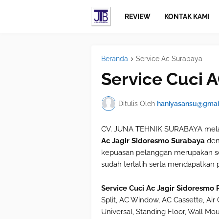
REVIEW
KONTAK KAMI
Beranda
Service Ac Surabaya
Service Cuci 
Ditulis Oleh
haniyasansu@gmai
CV. JUNA TEHNIK SURABAYA melay
Ac Jagir Sidoresmo Surabaya
den
kepuasan pelanggan merupakan se
sudah terlatih serta mendapatkan
Service Cuci Ac Jagir Sidoresmo 
Split, AC Window, AC Cassette, Air C
Universal, Standing Floor, Wall Mou