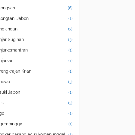
longsari
(6)
longtani Jabon
(1)
ngkingan
(3)
njar Sugihan
(3)
njarkemantran
(1)
njarsari
(1)
rengkrajan Krian
(1)
nowo
(3)
suki Jabon
(1)
is
(3)
igo
(1)
gempinggir
(1)
ngkar pasang ac sukomanunggal
(1)