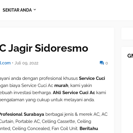
SEKITAR ANDA
AC Jagir Sidoresmo
G
l.com
•
Juli 09, 2022
0
ani anda dengan profesional khusus
Service Cuci
gan biaya Service Cuci Ac
murah
, kami yakin
buah investasi berharga.
Ahli Service Cuci Ac
kami
 pengalaman yang cukup untuk melayani anda.
Profesional Surabaya
berbagai jenis & merek AC, AC
urtain, Portable AC, Celling Cassette, Ceiling
nted, Ceiling Concealed, Fan Coil Unit.
Beritahu