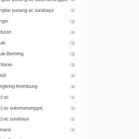
ngkar pasang ac surabaya
(1)
ingin
(3)
duran
(1)
lak
(3)
lak Banteng
(3)
ntaran
(3)
ndi
(1)
ngkring Krembung
(1)
ci ac
(1)
ci ac sukomanunggal
(1)
ci ac surabaya
(1)
marsi
(1)