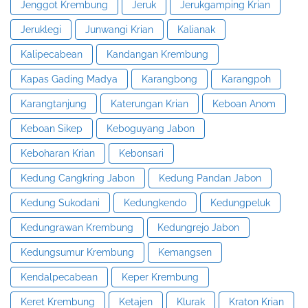
Jenggot Krembung
Jeruk
Jerukgamping Krian
Jeruklegi
Junwangi Krian
Kalianak
Kalipecabean
Kandangan Krembung
Kapas Gading Madya
Karangbong
Karangpoh
Karangtanjung
Katerungan Krian
Keboan Anom
Keboan Sikep
Keboguyang Jabon
Keboharan Krian
Kebonsari
Kedung Cangkring Jabon
Kedung Pandan Jabon
Kedung Sukodani
Kedungkendo
Kedungpeluk
Kedungrawan Krembung
Kedungrejo Jabon
Kedungsumur Krembung
Kemangsen
Kendalpecabean
Keper Krembung
Keret Krembung
Ketajen
Klurak
Kraton Krian