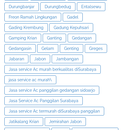
Durungbanjar
Durungbedug
Entalsewu
Freon Ramah Lingkungan
Gadel
Gading Krembung
Gadung Kepuhsari
Gamping Krian
Ganting
Gedangan
Gedangasin
Gelam
Genting
Greges
Jabaran
Jabon
Jambangan
Jasa service Ac murah berkualitas diSurabaya
jasa service ac murah\
Jasa service Ac panggilan gedangan sidoarjo
Jasa Service Ac Panggilan Surabaya
Jasa service Ac termurah diSurabaya panggilan
Jatikalang Krian
Jemirahan Jabon