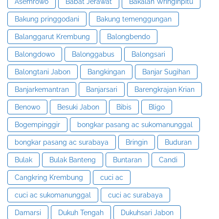
Asemrowo
Babat Jerawat
Bakalan Wringinpitu
Bakung pringgodani
Bakung temenggungan
Balanggarut Krembung
Balongbendo
Balongdowo
Balonggabus
Balongsari
Balongtani Jabon
Bangkingan
Banjar Sugihan
Banjarkemantran
Banjarsari
Barengkrajan Krian
Benowo
Besuki Jabon
Bibis
Bligo
Bogempinggir
bongkar pasang ac sukomanunggal
bongkar pasang ac surabaya
Bringin
Buduran
Bulak
Bulak Banteng
Buntaran
Candi
Cangkring Krembung
cuci ac
cuci ac sukomanunggal
cuci ac surabaya
Damarsi
Dukuh Tengah
Dukuhsari Jabon