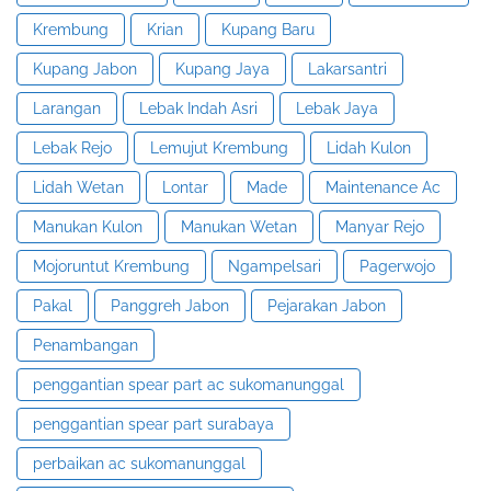
Krembung
Krian
Kupang Baru
Kupang Jabon
Kupang Jaya
Lakarsantri
Larangan
Lebak Indah Asri
Lebak Jaya
Lebak Rejo
Lemujut Krembung
Lidah Kulon
Lidah Wetan
Lontar
Made
Maintenance Ac
Manukan Kulon
Manukan Wetan
Manyar Rejo
Mojoruntut Krembung
Ngampelsari
Pagerwojo
Pakal
Panggreh Jabon
Pejarakan Jabon
Penambangan
penggantian spear part ac sukomanunggal
penggantian spear part surabaya
perbaikan ac sukomanunggal