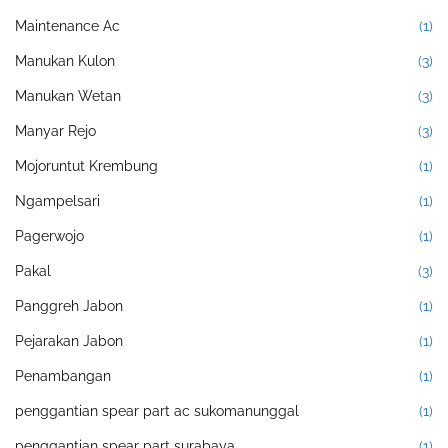
Maintenance Ac
(1)
Manukan Kulon
(3)
Manukan Wetan
(3)
Manyar Rejo
(3)
Mojoruntut Krembung
(1)
Ngampelsari
(1)
Pagerwojo
(1)
Pakal
(3)
Panggreh Jabon
(1)
Pejarakan Jabon
(1)
Penambangan
(1)
penggantian spear part ac sukomanunggal
(1)
penggantian spear part surabaya
(1)