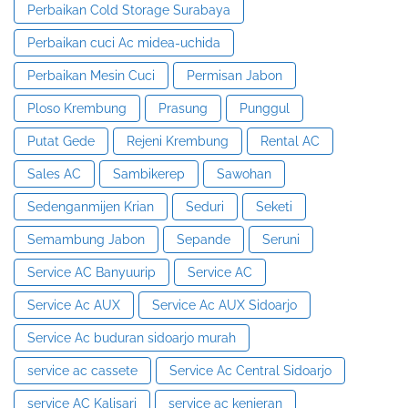
Perbaikan Cold Storage Surabaya
Perbaikan cuci Ac midea-uchida
Perbaikan Mesin Cuci
Permisan Jabon
Ploso Krembung
Prasung
Punggul
Putat Gede
Rejeni Krembung
Rental AC
Sales AC
Sambikerep
Sawohan
Sedenganmijen Krian
Seduri
Seketi
Semambung Jabon
Sepande
Seruni
Service AC Banyuurip
Service AC
Service Ac AUX
Service Ac AUX Sidoarjo
Service Ac buduran sidoarjo murah
service ac cassete
Service Ac Central Sidoarjo
service AC Kalisari
service ac kenjeran