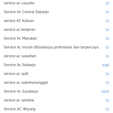
service ac cassete
(1)
Service Ac Central Sidoarjo
(1)
service AC Kalisari
(1)
service ac kenjeran
(1)
Service Ac Manukan
(1)
Service Ac murah diSurabaya profesional dan terpercaya
(1)
service ac sawahan
(1)
Service Ac Sidoarjo
(139)
service ac split
(1)
service ac sukomanunggal
(1)
Service Ac Surabaya
(972)
service ac window
(1)
Service AC Wiyung
(1)