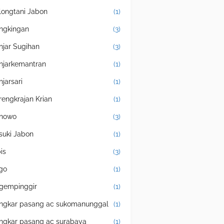
longtani Jabon
(1)
ngkingan
(3)
njar Sugihan
(3)
njarkemantran
(1)
njarsari
(1)
rengkrajan Krian
(1)
nowo
(3)
suki Jabon
(1)
is
(3)
igo
(1)
gempinggir
(1)
ngkar pasang ac sukomanunggal
(1)
ngkar pasang ac surabaya
(1)