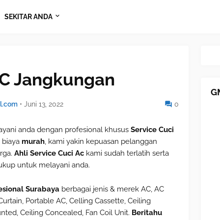
SEKITAR ANDA
AC Jangkungan
G
l.com
•
Juni 13, 2022
0
ani anda dengan profesional khusus
Service Cuci
 biaya
murah
, kami yakin kepuasan pelanggan
rga.
Ahli Service Cuci Ac
kami sudah terlatih serta
kup untuk melayani anda.
esional Surabaya
berbagai jenis & merek AC, AC
urtain, Portable AC, Celling Cassette, Ceiling
nted, Ceiling Concealed, Fan Coil Unit.
Beritahu