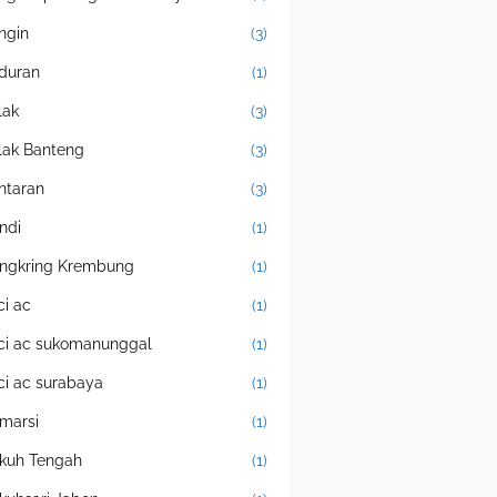
ingin
(3)
duran
(1)
lak
(3)
lak Banteng
(3)
ntaran
(3)
ndi
(1)
ngkring Krembung
(1)
ci ac
(1)
ci ac sukomanunggal
(1)
ci ac surabaya
(1)
marsi
(1)
kuh Tengah
(1)