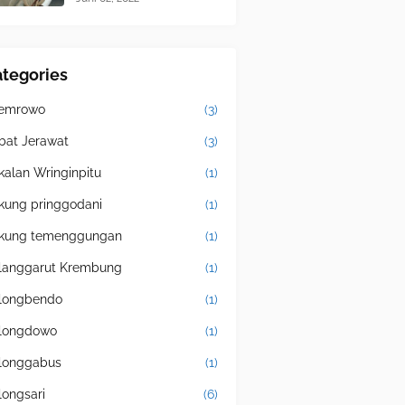
tegories
emrowo
(3)
bat Jerawat
(3)
kalan Wringinpitu
(1)
kung pringgodani
(1)
kung temenggungan
(1)
langgarut Krembung
(1)
longbendo
(1)
longdowo
(1)
longgabus
(1)
longsari
(6)