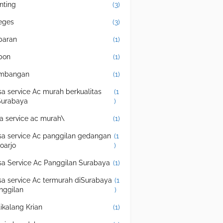
nting
(3)
eges
(3)
baran
(1)
bon
(1)
mbangan
(1)
sa service Ac murah berkualitas
(1
Surabaya
)
sa service ac murah\
(1)
sa service Ac panggilan gedangan
(1
doarjo
)
sa Service Ac Panggilan Surabaya
(1)
sa service Ac termurah diSurabaya
(1
nggilan
)
tikalang Krian
(1)