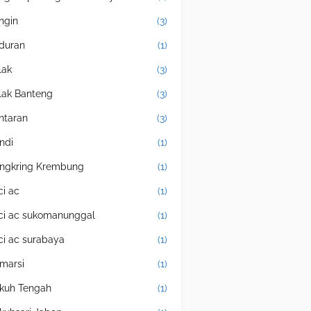
ingin
(3)
duran
(1)
lak
(3)
lak Banteng
(3)
ntaran
(3)
ndi
(1)
ngkring Krembung
(1)
ci ac
(1)
ci ac sukomanunggal
(1)
ci ac surabaya
(1)
marsi
(1)
kuh Tengah
(1)