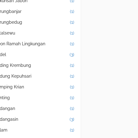
kuhsari Jabon
(1)
rungbanjar
(1)
rungbedug
(1)
talsewu
(1)
eon Ramah Lingkungan
(1)
del
(3)
ding Krembung
(1)
dung Kepuhsari
(1)
mping Krian
(1)
nting
(1)
dangan
(1)
dangasin
(3)
lam
(1)