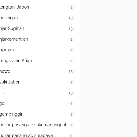
longtani Jabon
(1)
ngkingan
(3)
njar Sugihan
(3)
njarkemantran
(1)
njarsari
(1)
rengkrajan Krian
(1)
nowo
(3)
suki Jabon
(1)
is
(3)
igo
(1)
gempinggir
(1)
ngkar pasang ac sukomanunggal
(1)
ngkar pasang ac surabaya
(1)