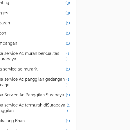
nting
(3)
eges
(3)
baran
(1)
bon
(1)
mbangan
(1)
sa service Ac murah berkualitas
(1
Surabaya
)
sa service ac murah\
(1)
sa service Ac panggilan gedangan
(1
doarjo
)
sa Service Ac Panggilan Surabaya
(1)
sa service Ac termurah diSurabaya
(1
nggilan
)
tikalang Krian
(1)