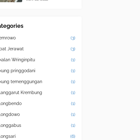
tegories
emrowo
(3)
bat Jerawat
(3)
kalan Wringinpitu
(1)
kung pringgodani
(1)
kung temenggungan
(1)
langgarut Krembung
(1)
longbendo
(1)
longdowo
(1)
longgabus
(1)
longsari
(6)