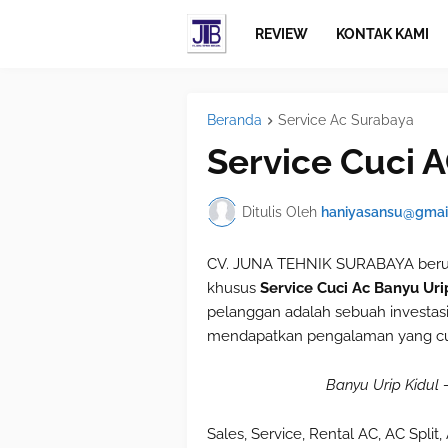
REVIEW
KONTAK KAMI
Beranda
Service Ac Surabaya
Service Cuci 
Ditulis Oleh
haniyasansu@gmai
CV. JUNA TEHNIK SURABAYA berus
khusus
Service Cuci Ac Banyu Uri
pelanggan adalah sebuah investas
mendapatkan pengalaman yang cu
Banyu Urip Kidul 
Sales, Service, Rental AC, AC Split,