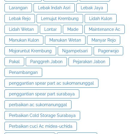
Larangan
Lebak Indah Asri
Lebak Jaya
Lebak Rejo
Lemujut Krembung
Lidah Kulon
Lidah Wetan
Lontar
Made
Maintenance Ac
Manukan Kulon
Manukan Wetan
Manyar Rejo
Mojoruntut Krembung
Ngampelsari
Pagerwojo
Pakal
Panggreh Jabon
Pejarakan Jabon
Penambangan
penggantian spear part ac sukomanunggal
penggantian spear part surabaya
perbaikan ac sukomanunggal
Perbaikan Cold Storage Surabaya
Perbaikan cuci Ac midea-uchida