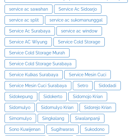
service ac sawahan
Service Ac Sidoarjo
service ac split
service ac sukomanunggal
Service Ac Surabaya
service ac window
Service AC Wiyung
Service Cold Storage
Service Cold Storage Murah
Service Cold Storage Surabaya
Service Kulkas Surabaya
Service Mesin Cuci
Service Mesin Cuci Surabaya
Setro
Sidodadi
Sidokepung
Sidokerto
Sidomojo Krian
Sidomulyo
Sidomulyo Krian
Sidorejo Krian
Simomulyo
Singkalang
Siwalanpanji
Sono Kuwijenan
Sugihwaras
Sukodono