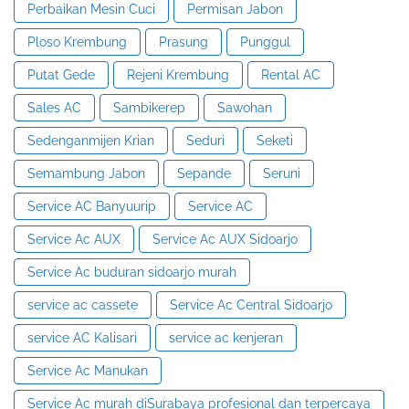
Perbaikan Mesin Cuci
Permisan Jabon
Ploso Krembung
Prasung
Punggul
Putat Gede
Rejeni Krembung
Rental AC
Sales AC
Sambikerep
Sawohan
Sedenganmijen Krian
Seduri
Seketi
Semambung Jabon
Sepande
Seruni
Service AC Banyuurip
Service AC
Service Ac AUX
Service Ac AUX Sidoarjo
Service Ac buduran sidoarjo murah
service ac cassete
Service Ac Central Sidoarjo
service AC Kalisari
service ac kenjeran
Service Ac Manukan
Service Ac murah diSurabaya profesional dan terpercaya