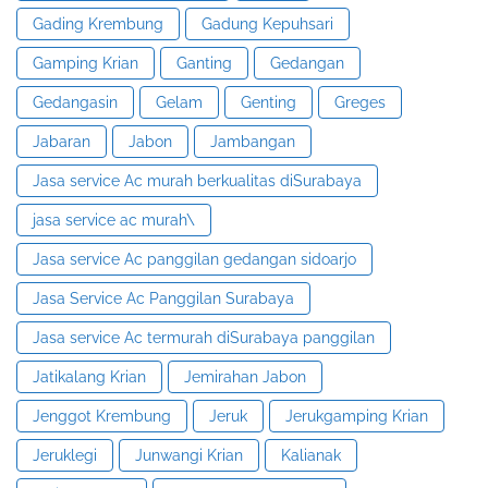
Gading Krembung
Gadung Kepuhsari
Gamping Krian
Ganting
Gedangan
Gedangasin
Gelam
Genting
Greges
Jabaran
Jabon
Jambangan
Jasa service Ac murah berkualitas diSurabaya
jasa service ac murah\
Jasa service Ac panggilan gedangan sidoarjo
Jasa Service Ac Panggilan Surabaya
Jasa service Ac termurah diSurabaya panggilan
Jatikalang Krian
Jemirahan Jabon
Jenggot Krembung
Jeruk
Jerukgamping Krian
Jeruklegi
Junwangi Krian
Kalianak