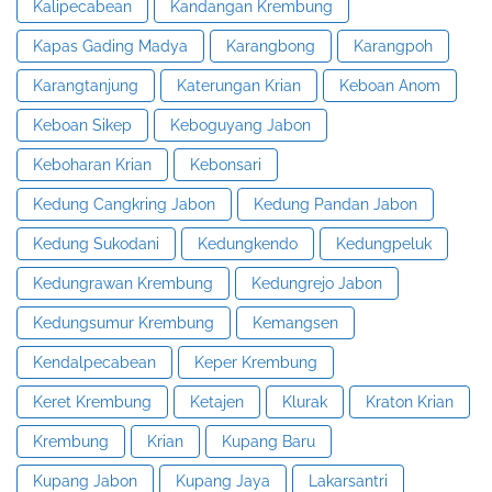
Kalipecabean
Kandangan Krembung
Kapas Gading Madya
Karangbong
Karangpoh
Karangtanjung
Katerungan Krian
Keboan Anom
Keboan Sikep
Keboguyang Jabon
Keboharan Krian
Kebonsari
Kedung Cangkring Jabon
Kedung Pandan Jabon
Kedung Sukodani
Kedungkendo
Kedungpeluk
Kedungrawan Krembung
Kedungrejo Jabon
Kedungsumur Krembung
Kemangsen
Kendalpecabean
Keper Krembung
Keret Krembung
Ketajen
Klurak
Kraton Krian
Krembung
Krian
Kupang Baru
Kupang Jabon
Kupang Jaya
Lakarsantri