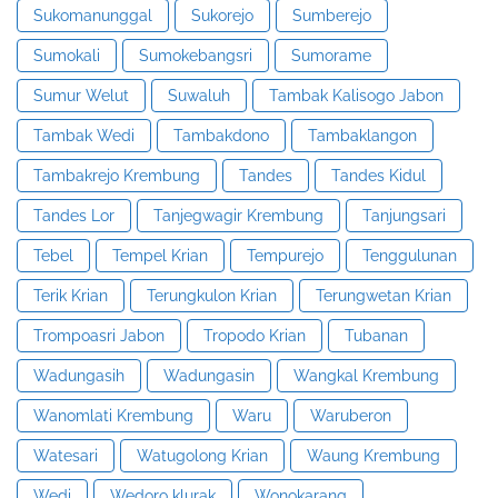
Sukomanunggal
Sukorejo
Sumberejo
Sumokali
Sumokebangsri
Sumorame
Sumur Welut
Suwaluh
Tambak Kalisogo Jabon
Tambak Wedi
Tambakdono
Tambaklangon
Tambakrejo Krembung
Tandes
Tandes Kidul
Tandes Lor
Tanjegwagir Krembung
Tanjungsari
Tebel
Tempel Krian
Tempurejo
Tenggulunan
Terik Krian
Terungkulon Krian
Terungwetan Krian
Trompoasri Jabon
Tropodo Krian
Tubanan
Wadungasih
Wadungasin
Wangkal Krembung
Wanomlati Krembung
Waru
Waruberon
Watesari
Watugolong Krian
Waung Krembung
Wedi
Wedoro klurak
Wonokarang