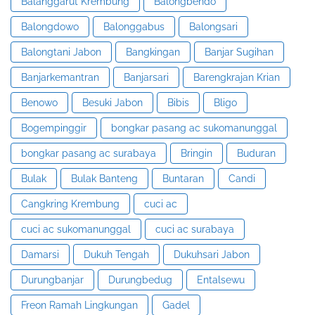
Balanggarut Krembung
Balongbendo
Balongdowo
Balonggabus
Balongsari
Balongtani Jabon
Bangkingan
Banjar Sugihan
Banjarkemantran
Banjarsari
Barengkrajan Krian
Benowo
Besuki Jabon
Bibis
Bligo
Bogempinggir
bongkar pasang ac sukomanunggal
bongkar pasang ac surabaya
Bringin
Buduran
Bulak
Bulak Banteng
Buntaran
Candi
Cangkring Krembung
cuci ac
cuci ac sukomanunggal
cuci ac surabaya
Damarsi
Dukuh Tengah
Dukuhsari Jabon
Durungbanjar
Durungbedug
Entalsewu
Freon Ramah Lingkungan
Gadel