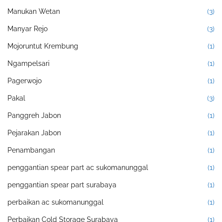
Manukan Wetan
(3)
Manyar Rejo
(3)
Mojoruntut Krembung
(1)
Ngampelsari
(1)
Pagerwojo
(1)
Pakal
(3)
Panggreh Jabon
(1)
Pejarakan Jabon
(1)
Penambangan
(1)
penggantian spear part ac sukomanunggal
(1)
penggantian spear part surabaya
(1)
perbaikan ac sukomanunggal
(1)
Perbaikan Cold Storage Surabaya
(1)