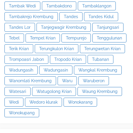
Tambak Wedi
Tambakdono
Tambaklangon
Tambakrejo Krembung
Tandes
Tandes Kidul
Tandes Lor
Tanjegwagir Krembung
Tanjungsari
Tebel
Tempel Krian
Tempurejo
Tenggulunan
Terik Krian
Terungkulon Krian
Terungwetan Krian
Trompoasri Jabon
Tropodo Krian
Tubanan
Wadungasih
Wadungasin
Wangkal Krembung
Wanomlati Krembung
Waru
Waruberon
Watesari
Watugolong Krian
Waung Krembung
Wedi
Wedoro klurak
Wonokarang
Wonokupang