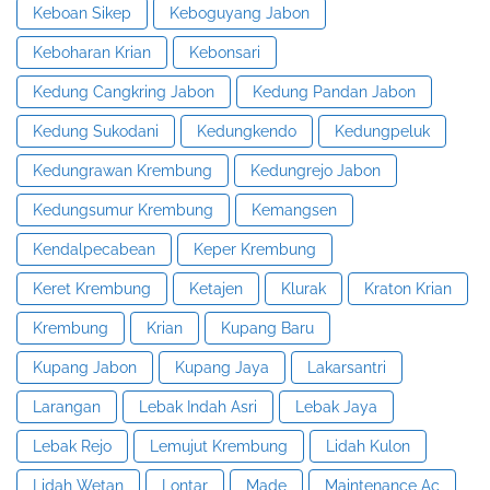
Keboan Sikep
Keboguyang Jabon
Keboharan Krian
Kebonsari
Kedung Cangkring Jabon
Kedung Pandan Jabon
Kedung Sukodani
Kedungkendo
Kedungpeluk
Kedungrawan Krembung
Kedungrejo Jabon
Kedungsumur Krembung
Kemangsen
Kendalpecabean
Keper Krembung
Keret Krembung
Ketajen
Klurak
Kraton Krian
Krembung
Krian
Kupang Baru
Kupang Jabon
Kupang Jaya
Lakarsantri
Larangan
Lebak Indah Asri
Lebak Jaya
Lebak Rejo
Lemujut Krembung
Lidah Kulon
Lidah Wetan
Lontar
Made
Maintenance Ac