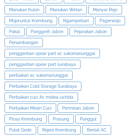
Manukan Kulon
Manukan Wetan
Manyar Rejo
Mojoruntut Krembung
Ngampelsari
Pagerwojo
Pakal
Panggreh Jabon
Pejarakan Jabon
Penambangan
penggantian spear part ac sukomanunggal
penggantian spear part surabaya
perbaikan ac sukomanunggal
Perbaikan Cold Storage Surabaya
Perbaikan cuci Ac midea-uchida
Perbaikan Mesin Cuci
Permisan Jabon
Ploso Krembung
Prasung
Punggul
Putat Gede
Rejeni Krembung
Rental AC