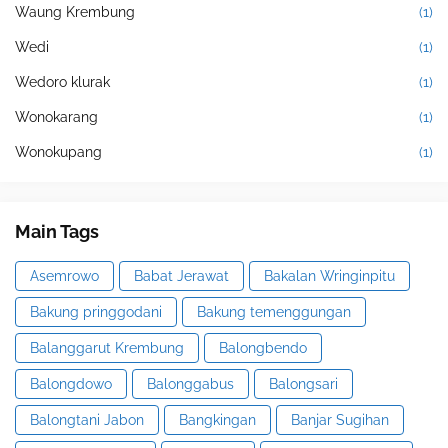
Waung Krembung
(1)
Wedi
(1)
Wedoro klurak
(1)
Wonokarang
(1)
Wonokupang
(1)
Main Tags
Asemrowo
Babat Jerawat
Bakalan Wringinpitu
Bakung pringgodani
Bakung temenggungan
Balanggarut Krembung
Balongbendo
Balongdowo
Balonggabus
Balongsari
Balongtani Jabon
Bangkingan
Banjar Sugihan