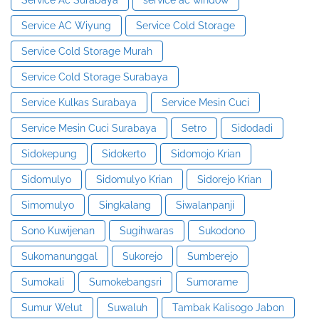
Service AC Wiyung
Service Cold Storage
Service Cold Storage Murah
Service Cold Storage Surabaya
Service Kulkas Surabaya
Service Mesin Cuci
Service Mesin Cuci Surabaya
Setro
Sidodadi
Sidokepung
Sidokerto
Sidomojo Krian
Sidomulyo
Sidomulyo Krian
Sidorejo Krian
Simomulyo
Singkalang
Siwalanpanji
Sono Kuwijenan
Sugihwaras
Sukodono
Sukomanunggal
Sukorejo
Sumberejo
Sumokali
Sumokebangsri
Sumorame
Sumur Welut
Suwaluh
Tambak Kalisogo Jabon