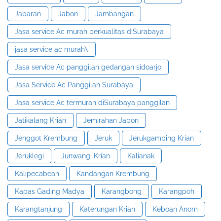
Jabaran
Jabon
Jambangan
Jasa service Ac murah berkualitas diSurabaya
jasa service ac murah\
Jasa service Ac panggilan gedangan sidoarjo
Jasa Service Ac Panggilan Surabaya
Jasa service Ac termurah diSurabaya panggilan
Jatikalang Krian
Jemirahan Jabon
Jenggot Krembung
Jeruk
Jerukgamping Krian
Jeruklegi
Junwangi Krian
Kalianak
Kalipecabean
Kandangan Krembung
Kapas Gading Madya
Karangbong
Karangpoh
Karangtanjung
Katerungan Krian
Keboan Anom