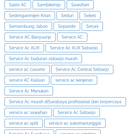
Sales AC
Sambikerep
Sawohan
Sedenganmijen Krian
Seduri
Seketi
Semambung Jabon
Sepande
Seruni
Service AC Banyuurip
Service AC
Service Ac AUX
Service Ac AUX Sidoarjo
Service Ac buduran sidoarjo murah
service ac cassete
Service Ac Central Sidoarjo
service AC Kalisari
service ac kenjeran
Service Ac Manukan
Service Ac murah diSurabaya profesional dan terpercaya
service ac sawahan
Service Ac Sidoarjo
service ac split
service ac sukomanunggal
Service Ac Surabaya
service ac window