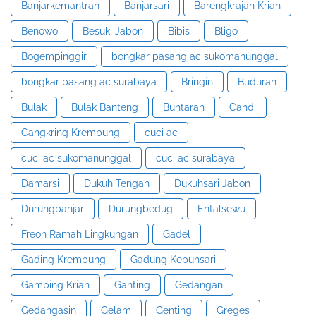
Banjarkemantran
Banjarsari
Barengkrajan Krian
Benowo
Besuki Jabon
Bibis
Bligo
Bogempinggir
bongkar pasang ac sukomanunggal
bongkar pasang ac surabaya
Bringin
Buduran
Bulak
Bulak Banteng
Buntaran
Candi
Cangkring Krembung
cuci ac
cuci ac sukomanunggal
cuci ac surabaya
Damarsi
Dukuh Tengah
Dukuhsari Jabon
Durungbanjar
Durungbedug
Entalsewu
Freon Ramah Lingkungan
Gadel
Gading Krembung
Gadung Kepuhsari
Gamping Krian
Ganting
Gedangan
Gedangasin
Gelam
Genting
Greges