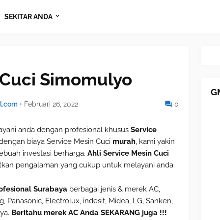
SEKITAR ANDA
 Cuci Simomulyo
G
l.com
•
Februari 26, 2022
0
ani anda dengan profesional khusus
Service
dengan biaya Service Mesin Cuci
murah
, kami yakin
buah investasi berharga.
Ahli Service Mesin Cuci
atkan pengalaman yang cukup untuk melayani anda.
ofesional Surabaya
berbagai jenis & merek AC,
, Panasonic, Electrolux, indesit, Midea, LG, Sanken,
nya.
Beritahu merek AC Anda SEKARANG juga !!!