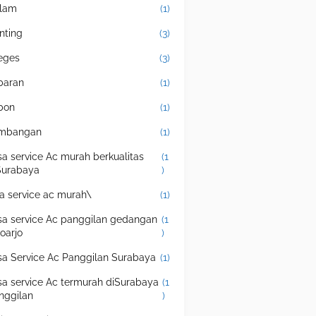
lam
(1)
nting
(3)
eges
(3)
baran
(1)
bon
(1)
mbangan
(1)
sa service Ac murah berkualitas
(1
Surabaya
)
sa service ac murah\
(1)
sa service Ac panggilan gedangan
(1
doarjo
)
sa Service Ac Panggilan Surabaya
(1)
sa service Ac termurah diSurabaya
(1
nggilan
)