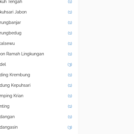
kuh Tengah
(1)
kuhsari Jabon
(1)
rungbanjar
(1)
rungbedug
(1)
talsewu
(1)
eon Ramah Lingkungan
(1)
del
(3)
ding Krembung
(1)
dung Kepuhsari
(1)
mping Krian
(1)
nting
(1)
dangan
(1)
dangasin
(3)