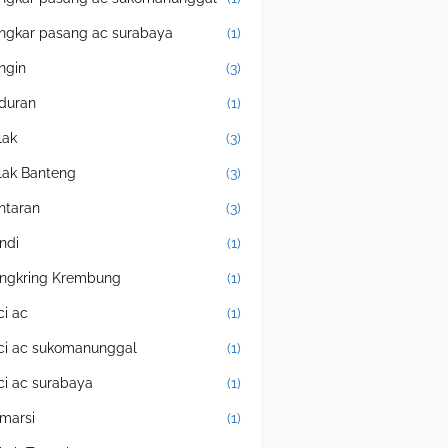
ngkar pasang ac surabaya
(1)
ingin
(3)
duran
(1)
lak
(3)
lak Banteng
(3)
ntaran
(3)
ndi
(1)
ngkring Krembung
(1)
ci ac
(1)
ci ac sukomanunggal
(1)
ci ac surabaya
(1)
marsi
(1)