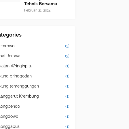
Tehnik Bersama
Februari 21, 2024
tegories
emrowo
(3)
bat Jerawat
(3)
kalan Wringinpitu
(1)
kung pringgodani
(1)
kung temenggungan
(1)
langgarut Krembung
(1)
longbendo
(1)
longdowo
(1)
longgabus
(1)