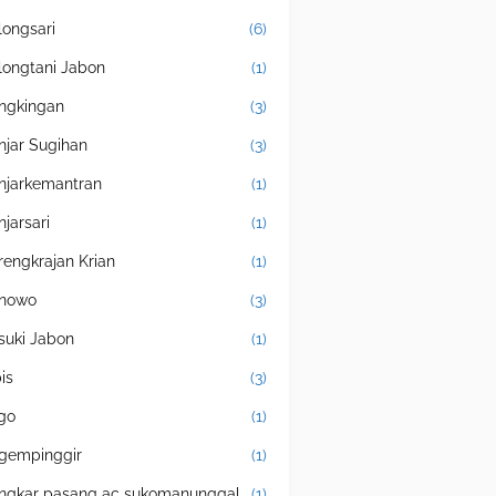
longsari
(6)
longtani Jabon
(1)
ngkingan
(3)
njar Sugihan
(3)
njarkemantran
(1)
njarsari
(1)
rengkrajan Krian
(1)
nowo
(3)
suki Jabon
(1)
is
(3)
igo
(1)
gempinggir
(1)
ngkar pasang ac sukomanunggal
(1)