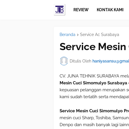
REVIEW
KONTAK KAMI
Beranda
Service Ac Surabaya
Service Mesin
Ditulis Oleh
haniyasansu@gmai
CV. JUNA TEHNIK SURABAYA melay
Mesin Cuci Simomulyo Surabaya
kepuasan pelanggan merupakan se
kami sudah terlatih serta mendap
Service Mesin Cuci Simomulyo Pr
mesin cuci Sharp, Toshiba, Samsung
Denpo dan masih banyak lagi lain